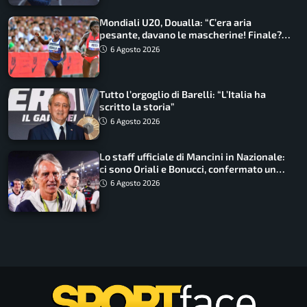
Mondiali U20, Doualla: “C’era aria
pesante, davano le mascherine! Finale?
Non ho nulla da perdere”
6 Agosto 2026
Tutto l’orgoglio di Barelli: “L’Italia ha
scritto la storia”
6 Agosto 2026
Lo staff ufficiale di Mancini in Nazionale:
ci sono Oriali e Bonucci, confermato un
ritorno
6 Agosto 2026