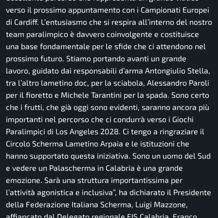
verso il prossimo appuntamento con i Campionati Europei
di Cardiff. L’entusiasmo che si respira all’interno del nostro
team paralimpico è davvero coinvolgente e costituisce
una base fondamentale per le sfide che ci attendono nel
prossimo futuro. Stiamo portando avanti un grande
lavoro, guidato dai responsabili d’arma Antongiulio Stella,
tra l’altro lametino doc, per la sciabola, Alessandro Paroli
per il fioretto e Michele Tarantini per la spada. Sono certo
che i frutti, che già oggi sono evidenti, saranno ancora più
importanti nel percorso che ci condurrà verso i Giochi
Paralimpici di Los Angeles 2028. Ci tengo a ringraziare il
Circolo Scherma Lametino Arpaia e le istituzioni che
hanno supportato questa iniziativa. Sono un uomo del Sud
e vedere un Palascherma in Calabria è una grande
emozione. Sarà una struttura importantissima per
l’attività agonistica e inclusiva”, ha dichiarato il Presidente
della Federazione Italiana Scherma, Luigi Mazzone,
affiancato dal Delegato regionale FIS Calabria, Franco