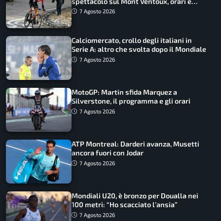
spettacolo sul Mont Ventoux, orari e
come vederli
7 Agosto 2026
Calciomercato, crollo degli italiani in
Serie A: altro che svolta dopo il Mondiale
7 Agosto 2026
MotoGP: Martin sfida Marquez a
Silverstone, il programma e gli orari
7 Agosto 2026
ATP Montreal: Darderi avanza, Musetti
ancora fuori con Jodar
7 Agosto 2026
Mondiali U20, è bronzo per Doualla nei
100 metri: “Ho scacciato l’ansia”
7 Agosto 2026