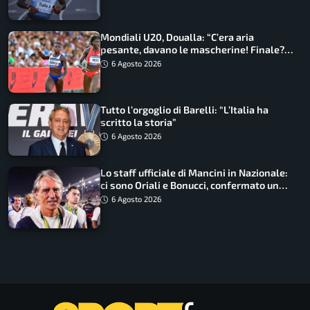
Mondiali U20, Doualla: “C’era aria
pesante, davano le mascherine! Finale?
Non ho nulla da perdere”
6 Agosto 2026
Tutto l’orgoglio di Barelli: “L’Italia ha
scritto la storia”
6 Agosto 2026
Lo staff ufficiale di Mancini in Nazionale:
ci sono Oriali e Bonucci, confermato un
ritorno
6 Agosto 2026