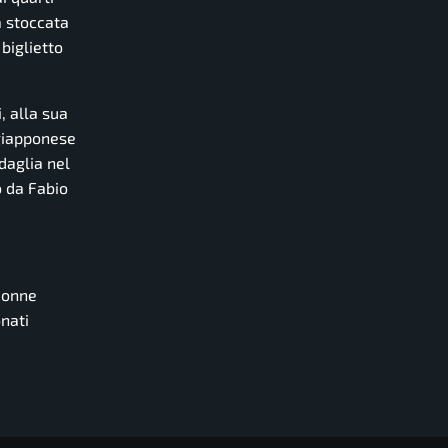
a stoccata
biglietto
, alla sua
 giapponese
daglia nel
o da Fabio
donne
nati