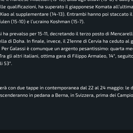
alle qualificazioni, ha superato il giapponese Komata all’ultim
 Xiao al supplementare (14-13). Entrambi hanno poi staccato il 
ulen (15-10) e l’ucraino Koshman (15-7).
i ha prevalso per 15-11, decretando il terzo posto di Mencarelli
a di Doha. In finale, invece, il 21enne di Cervia ha ceduto al
o. Per Galassi è comunque un argento pesantissimo: quarta me
ra gli altri italiani, ottima gara di Filippo Armaleo, 14°, seguit
i 53°.
derà con due tappe in contemporanea dal 22 al 24 maggio: le 
 scenderanno in pedana a Berna, in Svizzera, prima dei Campio