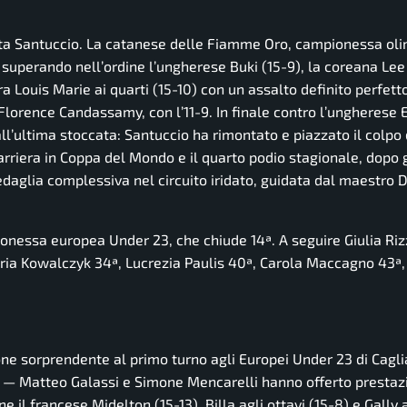
erta Santuccio. La catanese delle Fiamme Oro, campionessa ol
 superando nell’ordine l’ungherese Buki (15-9), la coreana Lee 
a Louis Marie ai quarti (15-10) con un assalto definito perfetto
Florence Candassamy, con l’11-9. In finale contro l’ungherese 
all’ultima stoccata: Santuccio ha rimontato e piazzato il colpo
carriera in Coppa del Mondo e il quarto podio stagionale, dopo g
edaglia complessiva nel circuito iridato, guidata dal maestro 
ionessa europea Under 23, che chiude 14ª. A seguire Giulia Rizz
ria Kowalczyk 34ª, Lucrezia Paulis 40ª, Carola Maccagno 43ª,
ne sorprendente al primo turno agli Europei Under 23 di Cagli
re — Matteo Galassi e Simone Mencarelli hanno offerto prestazi
ne il francese Midelton (15-13), Billa agli ottavi (15-8) e Gally a