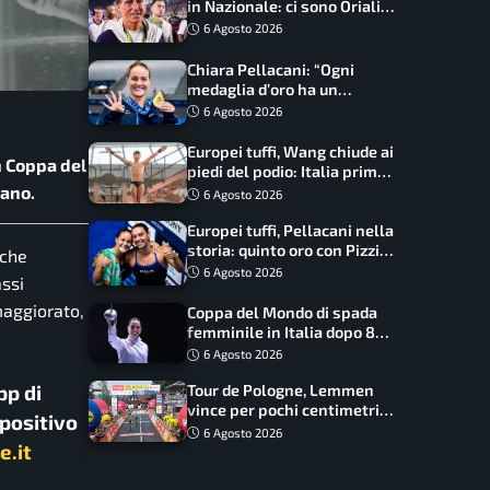
in Nazionale: ci sono Oriali e
Bonucci, confermato un
6 Agosto 2026
ritorno
Chiara Pellacani: “Ogni
medaglia d’oro ha un
significato diverso. Ho fatto
6 Agosto 2026
il salto di qualità”
Europei tuffi, Wang chiude ai
n Coppa del
piedi del podio: Italia prima
Kano.
nel medagliere
6 Agosto 2026
Europei tuffi, Pellacani nella
storia: quinto oro con Pizzini
 che
nel sincro da 3 metri
6 Agosto 2026
assi
maggiorato,
Coppa del Mondo di spada
femminile in Italia dopo 8
anni, Alberta Santuccio: “Il
6 Agosto 2026
lavoro dà sempre i suoi
pp di
Tour de Pologne, Lemmen
frutti”
vince per pochi centimetri
spositivo
su Scaroni: maxi-caduta e
6 Agosto 2026
e.it
tappa accorciata