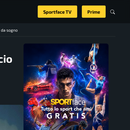
Sportface TV
Prime
a da sogno
cio