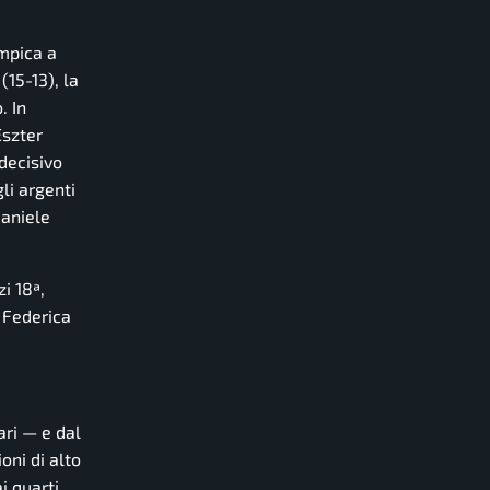
impica a
(15-13), la
. In
Eszter
 decisivo
li argenti
Daniele
i 18ª,
 Federica
ari — e dal
oni di alto
i quarti