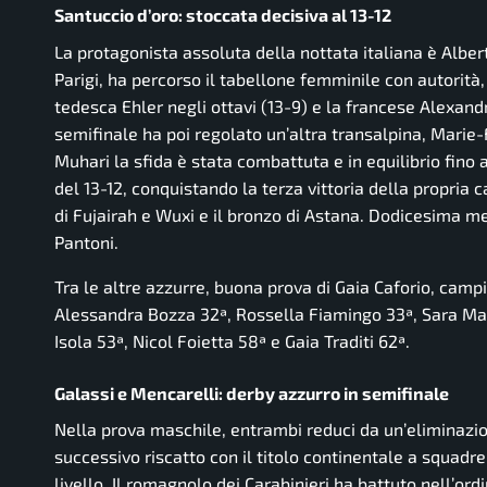
Santuccio d’oro: stoccata decisiva al 13-12
La protagonista assoluta della nottata italiana è Alb
Parigi, ha percorso il tabellone femminile con autorità,
tedesca Ehler negli ottavi (13-9) e la francese Alexandr
semifinale ha poi regolato un’altra transalpina, Marie-
Muhari la sfida è stata combattuta e in equilibrio fino 
del 13-12, conquistando la terza vittoria della propria 
di Fujairah e Wuxi e il bronzo di Astana. Dodicesima m
Pantoni.
Tra le altre azzurre, buona prova di Gaia Caforio, camp
Alessandra Bozza 32ª, Rossella Fiamingo 33ª, Sara Ma
Isola 53ª, Nicol Foietta 58ª e Gaia Traditi 62ª.
Galassi e Mencarelli: derby azzurro in semifinale
Nella prova maschile, entrambi reduci da un’eliminazio
successivo riscatto con il titolo continentale a squad
livello. Il romagnolo dei Carabinieri ha battuto nell’ordi