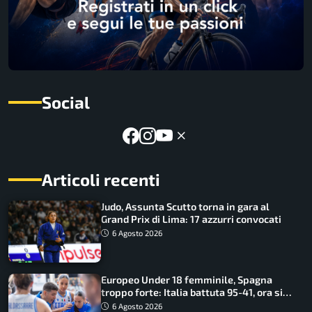
Social
Articoli recenti
Judo, Assunta Scutto torna in gara al
Grand Prix di Lima: 17 azzurri convocati
6 Agosto 2026
Europeo Under 18 femminile, Spagna
troppo forte: Italia battuta 95-41, ora si
gioca il Mondiale
6 Agosto 2026