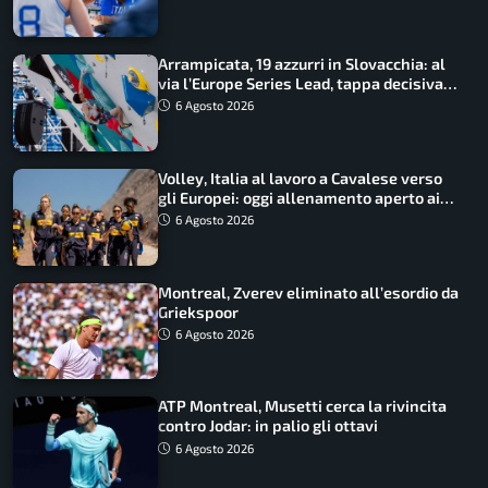
Arrampicata, 19 azzurri in Slovacchia: al
via l’Europe Series Lead, tappa decisiva
per la Speed
6 Agosto 2026
Volley, Italia al lavoro a Cavalese verso
gli Europei: oggi allenamento aperto ai
tifosi
6 Agosto 2026
Montreal, Zverev eliminato all’esordio da
Griekspoor
6 Agosto 2026
ATP Montreal, Musetti cerca la rivincita
contro Jodar: in palio gli ottavi
6 Agosto 2026