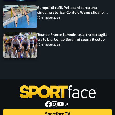
Europei di tuffi, Pellacani cerca una
cinquina storica: Conte e Wang sfidano la
piattaforma
6 Agosto 2026
Tour de France femminile, altra battaglia
tra le big: Longo Borghini sogna il colpo
6 Agosto 2026
Sportface TV