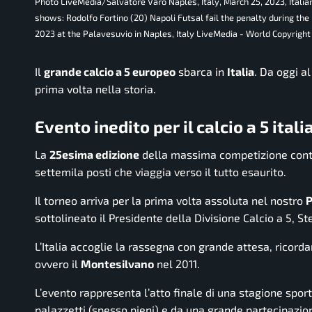
Photo LiveMedia/Salvatore Varo Naples, Italy, March 25, 2023, Italian
shows: Rodolfo Fortino (20) Napoli Futsal fail the penalty during the
2023 at the Palavesuvio in Naples, Italy LiveMedia - World Copyright
Il
grande calcio a 5 europeo
sbarca in
Italia
. Da oggi a
prima volta nella storia.
Evento inedito per il calcio a 5 ital
La
25esima edizione
della massima competizione cont
settemila posti che viaggia verso il tutto esaurito.
Il torneo arriva per la prima volta assoluta nel nostro
sottolineato il Presidente della Divisione Calcio a 5, S
L’Italia accoglie la rassegna con grande attesa, ricor
ovvero il
Montesilvano
nel 2011.
L’evento rappresenta l’atto finale di una stagione sport
palazzetti (spesso pieni) e da una grande partecipazione