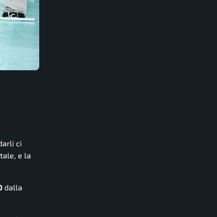
arli ci
tale, e la
0
dalla