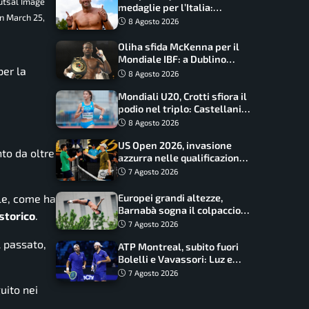
Futsal Image
medaglie per l’Italia:
on March 25,
Paltrinieri guida la staffetta,
8 Agosto 2026
Barnabà sogna l’oro dalle
grandi altezze
Oliha sfida McKenna per il
Mondiale IBF: a Dublino
er la
serve l’impresa nella tana
8 Agosto 2026
del lupo
Mondiali U20, Crotti sfiora il
podio nel triplo: Castellani
da record, Succo in finale
8 Agosto 2026
US Open 2026, invasione
to da oltre
azzurra nelle qualificazioni:
17 italiani a caccia del main
7 Agosto 2026
draw
Europei grandi altezze,
le, come ha
Barnabà sogna il colpaccio:
storico
.
è leader a metà gara, Baraldi
7 Agosto 2026
ancora in corsa
l passato,
ATP Montreal, subito fuori
Bolelli e Vavassori: Luz e
Matos fermano gli azzurri
7 Agosto 2026
uito nei