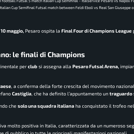
 football Futsal 5 match Italian Cup semifinal - Italservice Pesaro vs Napoli 
 Italian Cup Semifinal Futsal match between Feldi Eboli vs Real San Giuseppe 
l
10 maggio,
Pesaro ospita la
Final Four di Champions League
p
iano: le finali di Champions
inentale per
club
si assegna alla
Pesaro Futsal Arena,
impian
Paese
, a conferma della forte crescita del movimento naziona
tefano
Castiglia
, che ha definito l’appuntamento un
traguardo
dando che
solo una squadra italiana
ha conquistato il trofeo ne
iva molto positiva in Italia, caratterizzata da un numeroso seg
 di pubblico in tutte le principali manifestazioni nazionali.