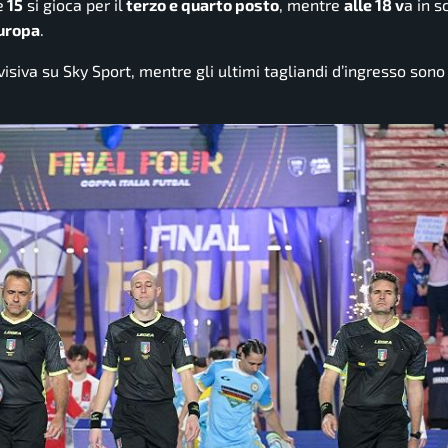
e
15
si gioca per il
terzo e quarto posto
, mentre
alle 18 v
a in s
uropa
.
visiva su
Sky Spor
t, mentre gli ultimi tagliandi d’ingresso son