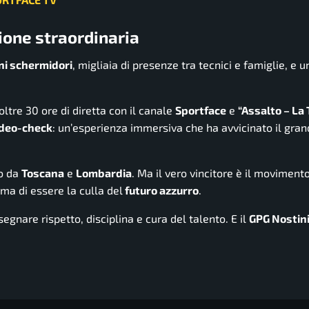
zione straordinaria
ni schermidori
, migliaia di presenze tra tecnici e famiglie, e u
tre 30 ore di diretta con il canale
Sportface
e
“Assalto – La 
ideo-check
: un’esperienza immersiva che ha avvicinato il gra
to da
Toscana
e
Lombardia
. Ma il vero vincitore è il moviment
rma di essere la culla del
futuro azzurro
.
egnare rispetto, disciplina e cura del talento. E il
GPG Nostin