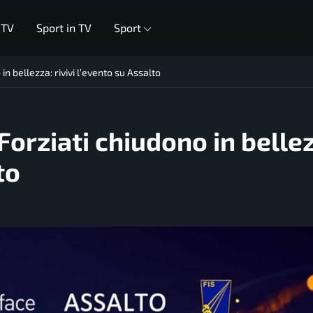
 TV
Sport in TV
Sport
in bellezza: rivivi l’evento su Assalto
Forziati chiudono in belle
to