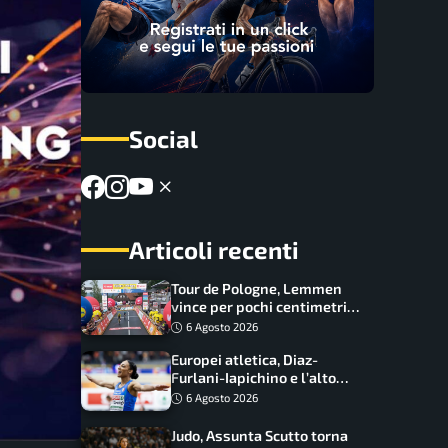
Social
Articoli recenti
Tour de Pologne, Lemmen
vince per pochi centimetri
su Scaroni: maxi-caduta e
6 Agosto 2026
tappa accorciata
Europei atletica, Diaz-
Furlani-Iapichino e l’alto
azzurro: l’Italia sogna nei
6 Agosto 2026
salti
Judo, Assunta Scutto torna