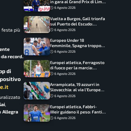
in gara al Grand Prix di Lima:
17 azzurri convocati
6 Agosto 2026
Vuelta a Burgos, Gall trionfa
sul Puerto del Escudo:
Ciccone secondo e nuova
 festa più
6 Agosto 2026
maglia di leader
Europeo Under 18
femminile, Spagna troppo
ente
forte: Italia battuta 95-41,
6 Agosto 2026
 da record.
ora si gioca il Mondiale
Europei atletica, Ferragosto
di fuoco per la marcia:
pp di
Palmisano, Stano e
6 Agosto 2026
spositivo
Fortunato guidano l’Italia
Arrampicata, 19 azzurri in
e.it
Slovacchia: al via l’Europe
Series Lead, tappa decisiva
6 Agosto 2026
uralizzato
per la Speed
Gai
,
Europei atletica, Fabbri-
a
Allegra
Weir guidano il peso: Fantini
difende il titolo nel martello
6 Agosto 2026