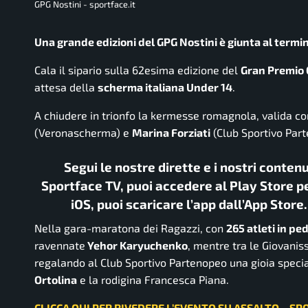
GPG Nostini - sportface.it
Una grande edizioni del GPG Nostini è giunta al termine
Cala il sipario sulla 62esima edizione del
Gran Premio 
attesa della
scherma italiana Under 14
.
A chiudere in trionfo la kermesse romagnola, valida c
(Veronascherma) e
Marina Forziati
(Club Sportivo Part
Segui le nostre dirette e i nostri conten
Sportface TV, puoi accedere al Play Store pe
iOS, puoi scaricare l’app dall’App Store
Nella gara-maratona dei Ragazzi, con
265 atleti in pe
ravennate
Yehor Karyuchenko
, mentre tra le Giovaniss
regalando al Club Sportivo Partenopeo una gioia speci
Ortolina
e la rodigina Francesca Piana.
CLICCA QUI PER RIVEDERE L’EVENTO SU ASSALTO – SP