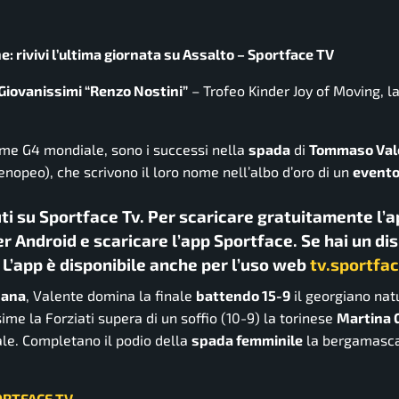
: rivivi l’ultima giornata su Assalto – Sportface TV
Giovanissimi “Renzo Nostini”
– Trofeo Kinder Joy of Moving, la
ome G4 mondiale, sono i successi nella
spada
di
Tommaso Val
enopeo), che scrivono il loro nome nell’albo d’oro di un
evento
uti su Sportface Tv. Per scaricare gratuitamente l’a
r Android e scaricare l’app Sportface. Se hai un di
. L’app è disponibile anche per l’uso web
tv.sportfac
dana
, Valente domina la finale
battendo 15-9
il georgiano nat
ime la Forziati supera di un soffio (10-9) la torinese
Martina 
ale. Completano il podio della
spada femminile
la bergamasc
ORTFACE TV