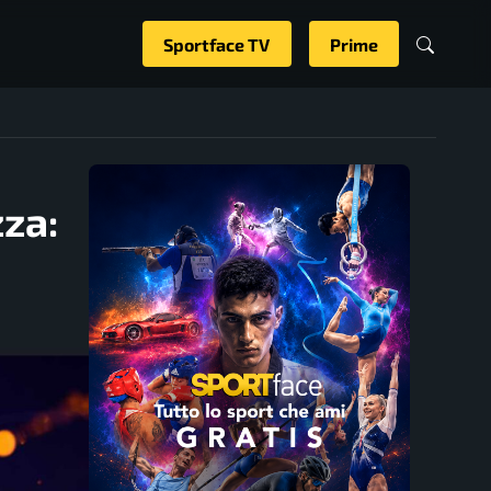
Sportface TV
Prime
zza: