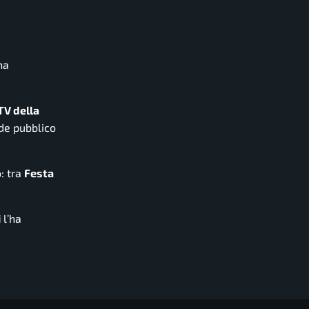
na
TV della
nde pubblico
o: tra
Festa
i
l’ha