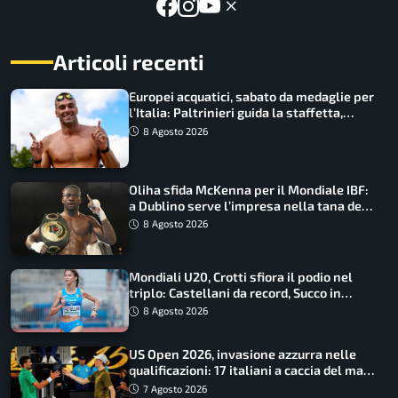
Articoli recenti
Europei acquatici, sabato da medaglie per
l’Italia: Paltrinieri guida la staffetta,
Barnabà sogna l’oro dalle grandi altezze
8 Agosto 2026
Oliha sfida McKenna per il Mondiale IBF:
a Dublino serve l’impresa nella tana del
lupo
8 Agosto 2026
Mondiali U20, Crotti sfiora il podio nel
triplo: Castellani da record, Succo in
finale
8 Agosto 2026
US Open 2026, invasione azzurra nelle
qualificazioni: 17 italiani a caccia del main
draw
7 Agosto 2026