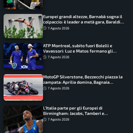
Europei grandi altezze, Barnabà sogna il
colpaccio: è leader a metà gara, Baraldi
ancora in corsa
7 Agosto 2026
ATP Montreal, subito fuori Bolelli e
Vavassori: Luz e Matos fermano gli
azzurri
7 Agosto 2026
MotoGP Silverstone, Bezzecchi piazza la
zampata: Aprilia domina, Bagnaia
costretto al Q1
7 Agosto 2026
L’Italia parte per gli Europei di
Birmingham: Jacobs, Tamberi e
Battocletti guidano una spedizione
7 Agosto 2026
record