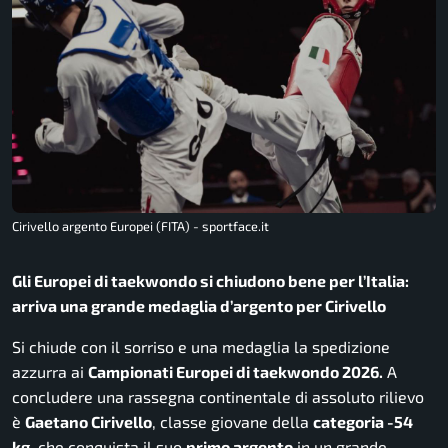
Cirivello argento Europei (FITA) - sportface.it
Gli Europei di taekwondo si chiudono bene per l’Italia:
arriva una grande medaglia d’argento per Cirivello
Si chiude con il sorriso e una medaglia la spedizione
azzurra ai
Campionati Europei di taekwondo 2026.
A
concludere una rassegna continentale di assoluto rilievo
è
Gaetano Cirivello
, classe giovane della
categoria -54
kg
, che conquista il suo
primo argento
in un grande