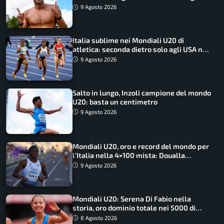
9 Agosto 2026
Italia sublime nei Mondiali U20 di
atletica: seconda dietro solo agli USA nel
medagliere
9 Agosto 2026
Salto in lungo, Inzoli campione del mondo
U20: basta un centimetro
9 Agosto 2026
Mondiali U20, oro e record del mondo per
l’Italia nella 4×100 mista: Doualla
straordinaria
9 Agosto 2026
Mondiali U20: Serena Di Fabio nella
storia, oro dominio totale nei 5000 di
marcia
8 Agosto 2026