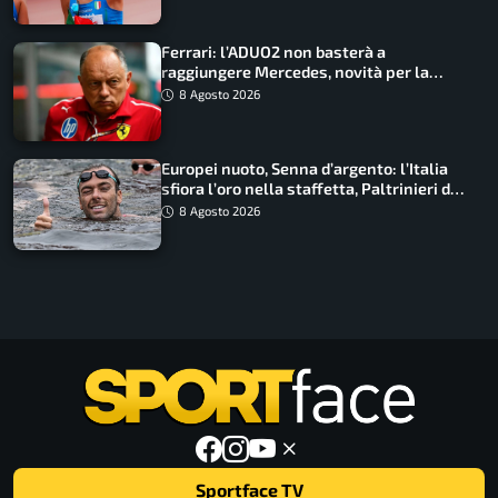
Ferrari: l’ADUO2 non basterà a
raggiungere Mercedes, novità per la
Macarena
8 Agosto 2026
Europei nuoto, Senna d’argento: l’Italia
sfiora l’oro nella staffetta, Paltrinieri da
urlo, il bilancio azzurro
8 Agosto 2026
Sportface TV