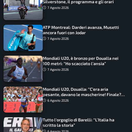
Silverstone, il programma e gli orari
7 Agosto 2026
ATP Montreal: Darderi avanza, Musetti
ancora fuori con Jodar
7 Agosto 2026
Mondiali U20, è bronzo per Doualla nei
100 metri: “Ho scacciato l’ansia”
7 Agosto 2026
Mondiali U20, Doualla: “C’era aria
pesante, davano le mascherine! Finale?
Non ho nulla da perdere”
6 Agosto 2026
Tutto l’orgoglio di Barelli: “L’Italia ha
scritto la storia”
6 Agosto 2026