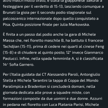
altro match molto tirato, è stata la giapponese Sakurai a
festeggiare per il verdetto di 15-13, lasciando comunque a
Brunati la gioia per il secondo podio stagionale sul
palcoscenico internazionale dopo quello conquistato a
Pisa. Quinta posizione finale per Julia Markowska.
È finita a un passo dal podio anche la gara di Michele
Massa che, nel fioretto maschile B, ha battuto il francese
Tachdjian (15-11), prima di cedere nei quarti al cinese Feng
(15-8) e di chiudere al quinto posto; 12° invece Gianmarco
Paolucci. Infine, nella spada femminile A, si è classificata
14^ Sofia Garnero.
Per l’Italia guidata dai CT Alessandro Paroli, Antongiulio
Stella e Michele Tarantini la tappa di Coppa del Mondo
Paralimpica a Bradenton si concluderà domani, nella
giornata dedicata alle prove a squadre miste, con
formazioni composte da due uomini e due donne. Azzurri
in pedana nel fioretto con Luca Platania Parisi, Michele