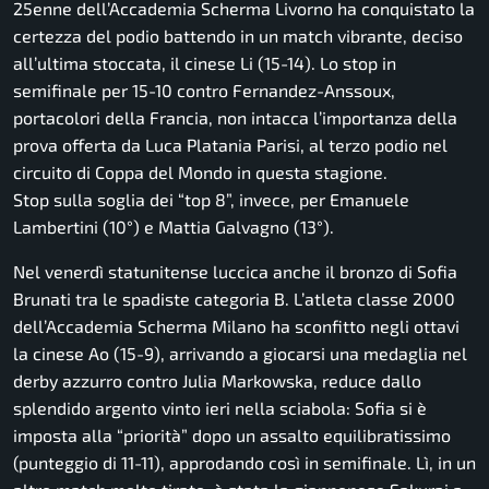
25enne dell’Accademia Scherma Livorno ha conquistato la
certezza del podio battendo in un match vibrante, deciso
all’ultima stoccata, il cinese Li (15-14). Lo stop in
semifinale per 15-10 contro Fernandez-Anssoux,
portacolori della Francia, non intacca l’importanza della
prova offerta da Luca Platania Parisi, al terzo podio nel
circuito di Coppa del Mondo in questa stagione.
Stop sulla soglia dei “top 8”, invece, per Emanuele
Lambertini (10°) e Mattia Galvagno (13°).
Nel venerdì statunitense luccica anche il bronzo di Sofia
Brunati tra le spadiste categoria B. L’atleta classe 2000
dell’Accademia Scherma Milano ha sconfitto negli ottavi
la cinese Ao (15-9), arrivando a giocarsi una medaglia nel
derby azzurro contro Julia Markowska, reduce dallo
splendido argento vinto ieri nella sciabola: Sofia si è
imposta alla “priorità” dopo un assalto equilibratissimo
(punteggio di 11-11), approdando così in semifinale. Lì, in un