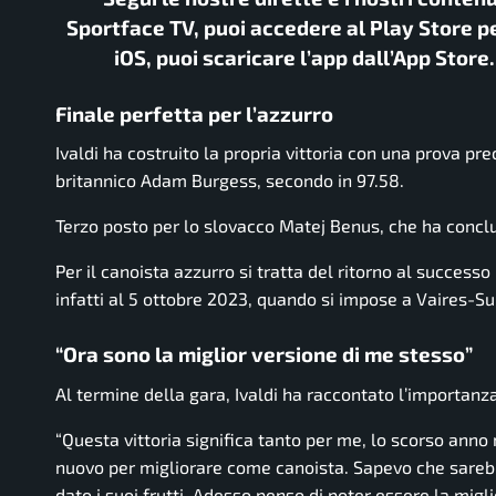
Sportface TV, puoi accedere al Play Store pe
iOS, puoi scaricare l’app dall’App Store
Finale perfetta per l’azzurro
Ivaldi ha costruito la propria vittoria con una prova pr
britannico Adam Burgess, secondo in 97.58.
Terzo posto per lo slovacco Matej Benus, che ha conclus
Per il canoista azzurro si tratta del ritorno al success
infatti al 5 ottobre 2023, quando si impose a Vaires-S
“Ora sono la miglior versione di me stesso”
Al termine della gara, Ivaldi ha raccontato l’importanza
“Questa vittoria significa tanto per me, lo scorso an
nuovo per migliorare come canoista. Sapevo che sarebb
dato i suoi frutti. Adesso penso di poter essere la migl