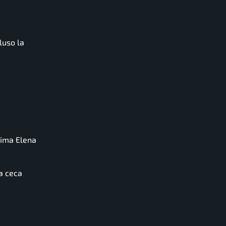
luso la
sima Elena
la ceca