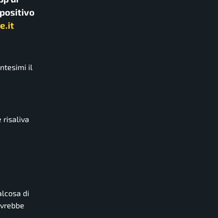
spositivo
e.it
ntesimi il
 risaliva
alcosa di
avrebbe