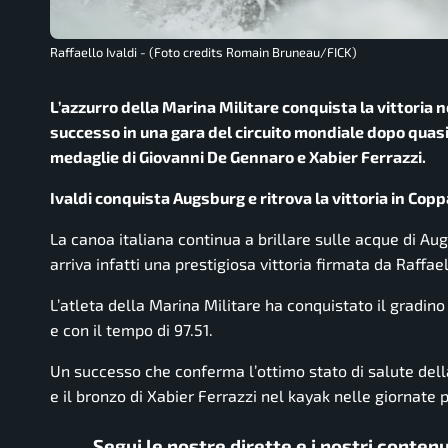
Raffaello Ivaldi - (Foto credits Romain Bruneau/FICK)
L’azzurro della Marina Militare conquista la vittoria
successo in una gara del circuito mondiale dopo quasi
medaglie di Giovanni De Gennaro e Xabier Ferrazzi.
Ivaldi conquista Augsburg e ritrova la vittoria in Co
La canoa italiana continua a brillare sulle acque di A
arriva infatti una prestigiosa vittoria firmata da Raffae
L’atleta della Marina Militare ha conquistato il gradino
e con il tempo di 97.51.
Un successo che conferma l’ottimo stato di salute del
e il bronzo di Xabier Ferrazzi nel kayak nelle giornate 
Segui le nostre dirette e i nostri conten