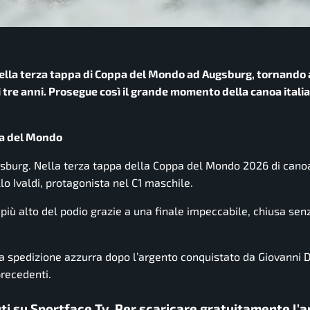
 nella terza tappa di Coppa del Mondo ad Augsburg, tornando 
 tre anni. Prosegue così il grande momento della canoa itali
ppa del Mondo
ugsburg. Nella terza tappa della Coppa del Mondo 2026 di can
llo Ivaldi, protagonista nel C1 maschile.
 più alto del podio grazie a una finale impeccabile, chiusa sen
la spedizione azzurra dopo l’argento conquistato da Giovanni
precedenti.
uti su Sportface Tv. Per scaricare gratuitamente l’a