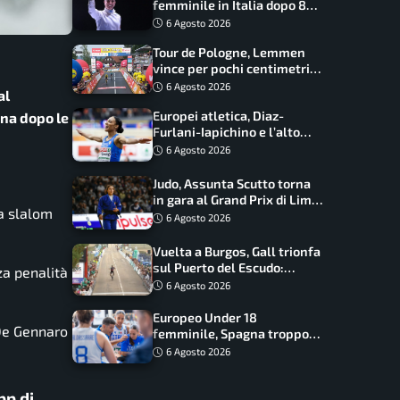
femminile in Italia dopo 8
anni, Alberta Santuccio: “Il
6 Agosto 2026
lavoro dà sempre i suoi
Tour de Pologne, Lemmen
frutti”
vince per pochi centimetri
su Scaroni: maxi-caduta e
6 Agosto 2026
al
tappa accorciata
Europei atletica, Diaz-
ana dopo le
Furlani-Iapichino e l’alto
azzurro: l’Italia sogna nei
6 Agosto 2026
salti
Judo, Assunta Scutto torna
in gara al Grand Prix di Lima:
oa slalom
17 azzurri convocati
6 Agosto 2026
Vuelta a Burgos, Gall trionfa
sul Puerto del Escudo:
za penalità
Ciccone secondo e nuova
6 Agosto 2026
maglia di leader
Europeo Under 18
 De Gennaro
femminile, Spagna troppo
forte: Italia battuta 95-41,
6 Agosto 2026
ora si gioca il Mondiale
pp di