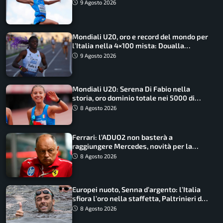
9 Agosto 2026
Mondiali U20, oro e record del mondo per
l’Italia nella 4×100 mista: Doualla
straordinaria
9 Agosto 2026
Mondiali U20: Serena Di Fabio nella
storia, oro dominio totale nei 5000 di
marcia
8 Agosto 2026
Ferrari: l’ADUO2 non basterà a
raggiungere Mercedes, novità per la
Macarena
8 Agosto 2026
Europei nuoto, Senna d’argento: l’Italia
sfiora l’oro nella staffetta, Paltrinieri da
urlo, il bilancio azzurro
8 Agosto 2026