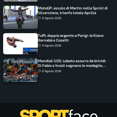
MotoGP: assolo di Martin nella Sprint di
Silverstone, trionfo totale Aprilia
8 Agosto 2026
Tuffi, doppio argento a Parigi: brillano
Barnabà e Cosetti
8 Agosto 2026
Mondiali U20, sabato azzurro da brividi:
Di Fabio e Inzoli sognano le medaglie,
Castellani e Succo in finale
8 Agosto 2026