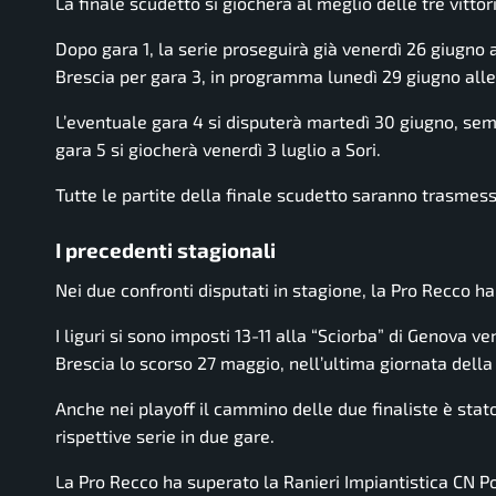
La finale scudetto si giocherà al meglio delle tre vittor
Dopo gara 1, la serie proseguirà già venerdì 26 giugno a
Brescia per gara 3, in programma lunedì 29 giugno alle
L’eventuale gara 4 si disputerà martedì 30 giugno, semp
gara 5 si giocherà venerdì 3 luglio a Sori.
Tutte le partite della finale scudetto saranno trasmesse
I precedenti stagionali
Nei due confronti disputati in stagione, la Pro Recco h
I liguri si sono imposti 13-11 alla “Sciorba” di Genova v
Brescia lo scorso 27 maggio, nell’ultima giornata della
Anche nei playoff il cammino delle due finaliste è stato
rispettive serie in due gare.
La Pro Recco ha superato la Ranieri Impiantistica CN P