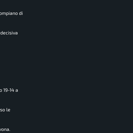
Mompiano di
 decisiva
o 19-14 a
so le
vona.