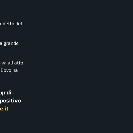
cudetto del
na grande
va all’atto
o Bovo ha
pp di
spositivo
e.it