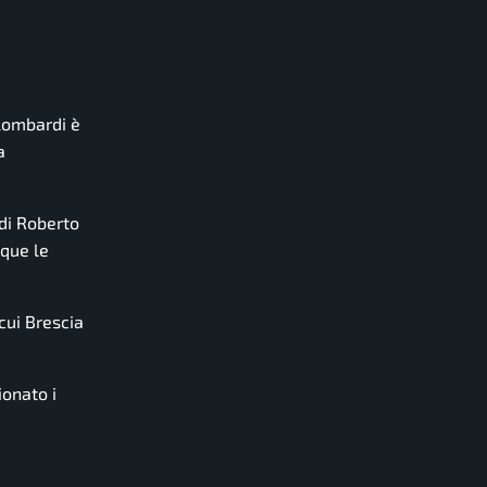
 lombardi è
a
 di Roberto
nque le
cui Brescia
ionato i