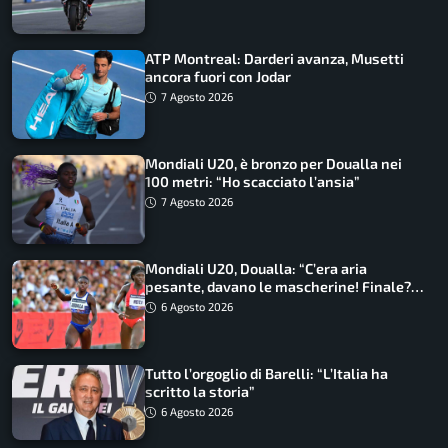
ATP Montreal: Darderi avanza, Musetti
ancora fuori con Jodar
7 Agosto 2026
Mondiali U20, è bronzo per Doualla nei
100 metri: “Ho scacciato l’ansia”
7 Agosto 2026
Mondiali U20, Doualla: “C’era aria
pesante, davano le mascherine! Finale?
Non ho nulla da perdere”
6 Agosto 2026
Tutto l’orgoglio di Barelli: “L’Italia ha
scritto la storia”
6 Agosto 2026