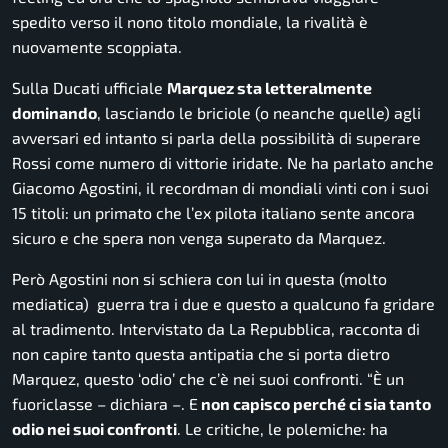
spedito verso il nono titolo mondiale, la rivalità è
nuovamente scoppiata.
Sulla Ducati ufficiale
Marquez sta letteralmente
dominando
, lasciando le briciole (o neanche quelle) agli
avversari ed intanto si parla della possibilità di superare
Rossi come numero di vittorie iridate. Ne ha parlato anche
Giacomo Agostini, il recordman di mondiali vinti con i suoi
15 titoli: un primato che l’ex pilota italiano sente ancora
sicuro e che spera non venga superato da Marquez.
Però Agostini non si schiera con lui in questa (molto
mediatica) guerra tra i due e questo a qualcuno fa gridare
al tradimento. Intervistato da La Repubblica, racconta di
non capire tanto questa antipatia che si porta dietro
Marquez, questo ‘odio’ che c’è nei suoi confronti. “
È un
fuoriclasse
– dichiara –
. E
non capisco perché ci sia tanto
odio nei suoi confronti
. Le critiche, le polemiche: ha