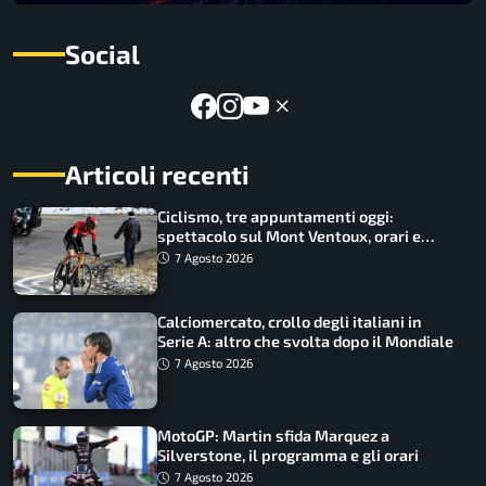
Social
Articoli recenti
Ciclismo, tre appuntamenti oggi:
spettacolo sul Mont Ventoux, orari e
come vederli
7 Agosto 2026
Calciomercato, crollo degli italiani in
Serie A: altro che svolta dopo il Mondiale
7 Agosto 2026
MotoGP: Martin sfida Marquez a
Silverstone, il programma e gli orari
7 Agosto 2026