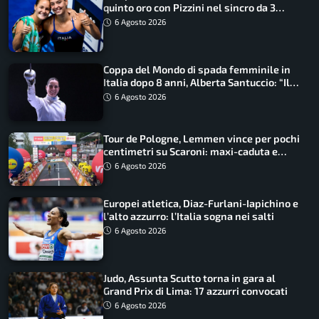
quinto oro con Pizzini nel sincro da 3
metri
6 Agosto 2026
Coppa del Mondo di spada femminile in
Italia dopo 8 anni, Alberta Santuccio: “Il
lavoro dà sempre i suoi frutti”
6 Agosto 2026
Tour de Pologne, Lemmen vince per pochi
centimetri su Scaroni: maxi-caduta e
tappa accorciata
6 Agosto 2026
Europei atletica, Diaz-Furlani-Iapichino e
l’alto azzurro: l’Italia sogna nei salti
6 Agosto 2026
Judo, Assunta Scutto torna in gara al
Grand Prix di Lima: 17 azzurri convocati
6 Agosto 2026