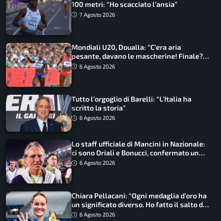
100 metri: “Ho scacciato l’ansia”
7 Agosto 2026
Mondiali U20, Doualla: “C’era aria
pesante, davano le mascherine! Finale?
Non ho nulla da perdere”
6 Agosto 2026
Tutto l’orgoglio di Barelli: “L’Italia ha
scritto la storia”
6 Agosto 2026
Lo staff ufficiale di Mancini in Nazionale:
ci sono Oriali e Bonucci, confermato un
ritorno
6 Agosto 2026
Chiara Pellacani: “Ogni medaglia d’oro ha
un significato diverso. Ho fatto il salto di
qualità”
6 Agosto 2026