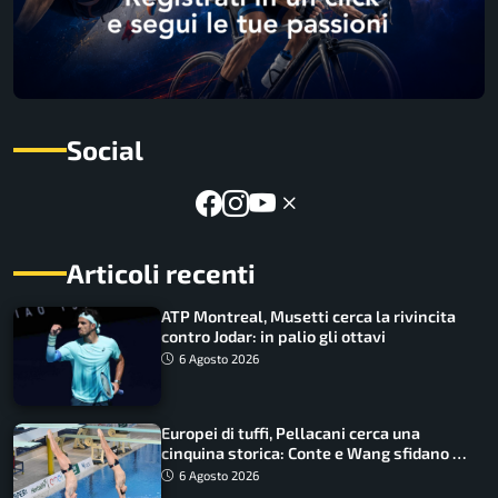
Social
Articoli recenti
ATP Montreal, Musetti cerca la rivincita
contro Jodar: in palio gli ottavi
6 Agosto 2026
Europei di tuffi, Pellacani cerca una
cinquina storica: Conte e Wang sfidano la
piattaforma
6 Agosto 2026