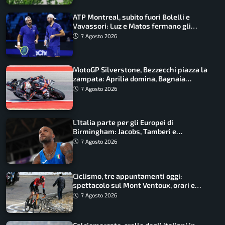
ATP Montreal, subito fuori Bolelli e
Vavassori: Luz e Matos fermano gli
azzurri
7 Agosto 2026
MotoGP Silverstone, Bezzecchi piazza la
zampata: Aprilia domina, Bagnaia
costretto al Q1
7 Agosto 2026
L’Italia parte per gli Europei di
Birmingham: Jacobs, Tamberi e
Battocletti guidano una spedizione
7 Agosto 2026
record
Ciclismo, tre appuntamenti oggi:
spettacolo sul Mont Ventoux, orari e
come vederli
7 Agosto 2026