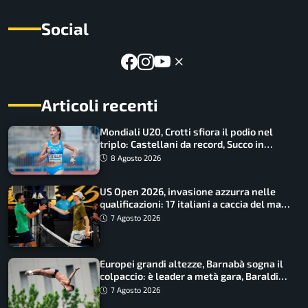
Social
Articoli recenti
Mondiali U20, Crotti sfiora il podio nel
triplo: Castellani da record, Succo in
finale
8 Agosto 2026
US Open 2026, invasione azzurra nelle
qualificazioni: 17 italiani a caccia del main
draw
7 Agosto 2026
Europei grandi altezze, Barnabà sogna il
colpaccio: è leader a metà gara, Baraldi
ancora in corsa
7 Agosto 2026