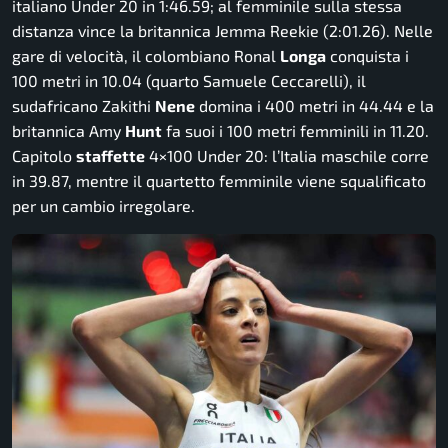
italiano Under 20 in 1:46.59; al femminile sulla stessa
distanza vince la britannica Jemma Reekie (2:01.26). Nelle
gare di velocità, il colombiano Ronal
Longa
conquista i
100 metri in 10.04 (quarto Samuele Ceccarelli), il
sudafricano Zakithi
Nene
domina i 400 metri in 44.44 e la
britannica Amy
Hunt
fa suoi i 100 metri femminili in 11.20.
Capitolo
staffette
4×100 Under 20: l’Italia maschile corre
in 39.87, mentre il quartetto femminile viene squalificato
per un cambio irregolare.