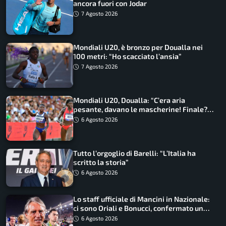
ancora fuori con Jodar
7 Agosto 2026
Mondiali U20, è bronzo per Doualla nei
100 metri: “Ho scacciato l’ansia”
7 Agosto 2026
Mondiali U20, Doualla: “C’era aria
pesante, davano le mascherine! Finale?
Non ho nulla da perdere”
6 Agosto 2026
Tutto l’orgoglio di Barelli: “L’Italia ha
scritto la storia”
6 Agosto 2026
Lo staff ufficiale di Mancini in Nazionale:
ci sono Oriali e Bonucci, confermato un
ritorno
6 Agosto 2026