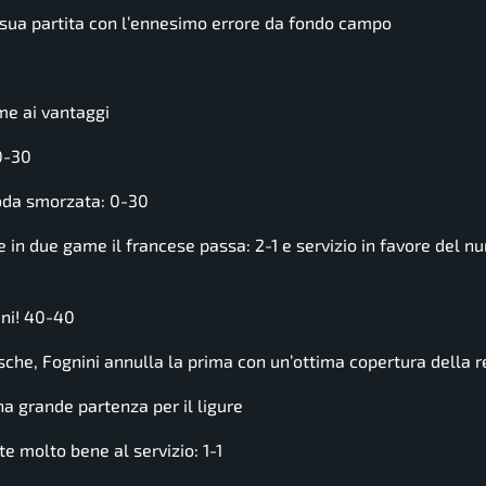
 sua partita con l’ennesimo errore da fondo campo
me ai vantaggi
0-30
oda smorzata: 0-30
n due game il francese passa: 2-1 e servizio in favore del n
ini! 40-40
che, Fognini annulla la prima con un’ottima copertura della 
a grande partenza per il ligure
 molto bene al servizio: 1-1