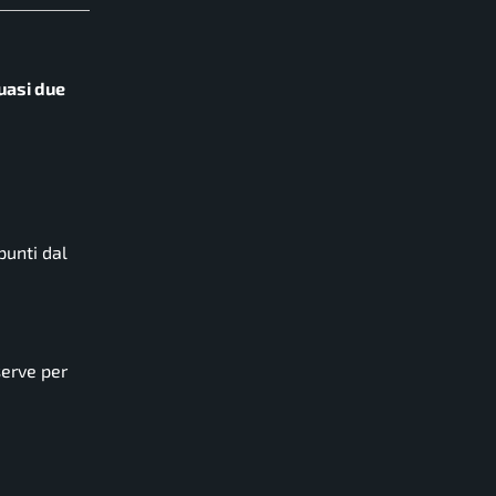
uasi due
punti dal
serve per