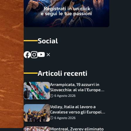
Social
Articoli recenti
Arrampicata, 19 azzurri in
Slovacchia: al via l’Europe
Series Lead, tappa decisiva
6 Agosto 2026
per la Speed
Volley, Italia al lavoro a
Cavalese verso gli Europei:
oggi allenamento aperto ai
6 Agosto 2026
tifosi
Montreal, Zverev eliminato