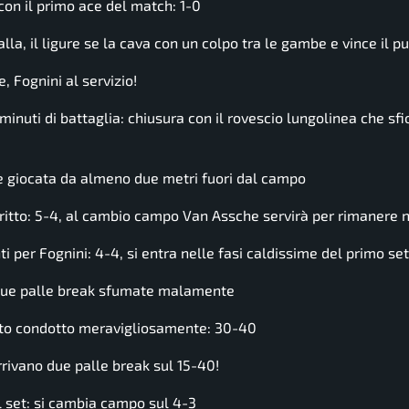
on il primo ace del match: 1-0
, il ligure se la cava con un colpo tra le gambe e vince il pu
 Fognini al servizio!
inuti di battaglia: chiusura con il rovescio lungolinea che sfio
e giocata da almeno due metri fuori dal campo
ritto: 5-4, al cambio campo Van Assche servirà per rimanere n
er Fognini: 4-4, si entra nelle fasi caldissime del primo set
e due palle break sfumate malamente
unto condotto meravigliosamente: 30-40
rivano due palle break sul 15-40!
 set: si cambia campo sul 4-3