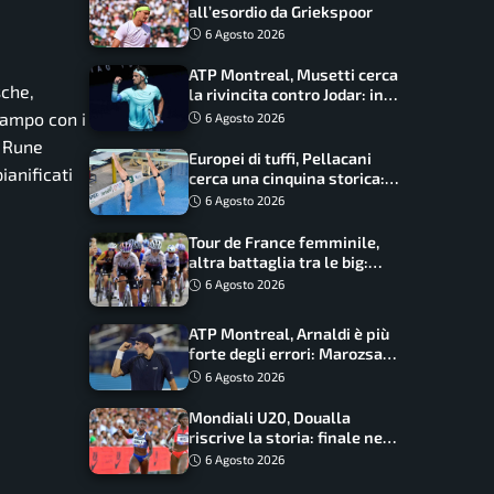
all’esordio da Griekspoor
6 Agosto 2026
ATP Montreal, Musetti cerca
sche,
la rivincita contro Jodar: in
palio gli ottavi
campo con i
6 Agosto 2026
r Rune
Europei di tuffi, Pellacani
ianificati
cerca una cinquina storica:
Conte e Wang sfidano la
6 Agosto 2026
piattaforma
Tour de France femminile,
altra battaglia tra le big:
Longo Borghini sogna il
6 Agosto 2026
colpo
ATP Montreal, Arnaldi è più
forte degli errori: Marozsan
piegato dopo oltre due ore
6 Agosto 2026
Mondiali U20, Doualla
riscrive la storia: finale nei
100 metri dopo trent’anni
6 Agosto 2026