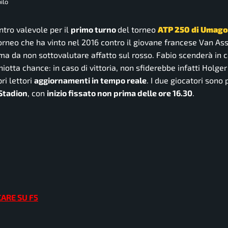
ilo
ontro valevole per il
primo turno
del torneo
ATP 250 di Umago
 torneo che ha vinto nel 2016 contro il giovane francese Van As
a da non sottovalutare affatto sul rosso. Fabio scenderà in 
otta chance: in caso di vittoria, non sfiderebbe infatti Holge
ri lettori
aggiornamenti in tempo reale
. I due giocatori sono p
 Stadion
, con
inizio fissato non prima delle ore 16.30
.
CARE SU F5