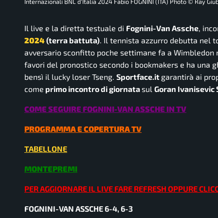
Internazionali BNL d'Italia 2024 Fabio FOGNINI (ITA) Photo © Ray Giub
Il live e la diretta testuale di
Fognini-Van Assche
, inc
2
024
(terra battuta)
. Il tennista azzurro debutta nel
avversario sconfitto poche settimane fa a Wimbledon m
favori del pronostico secondo i bookmakers e ha una ghi
bensì il lucky loser Tseng.
Sportface.it
garantirà ai prop
come
primo incontro di giornata
sul
Goran Ivanisevic
COME SEGUIRE FOGNINI-VAN ASSCHE IN TV
PROGRAMMA E COPERTURA TV
TABELLONE
MONTEPREMI
PER AGGIORNARE IL LIVE FARE REFRESH OPPURE CLIC
FOGNINI-VAN ASSCHE 6-4, 6-3