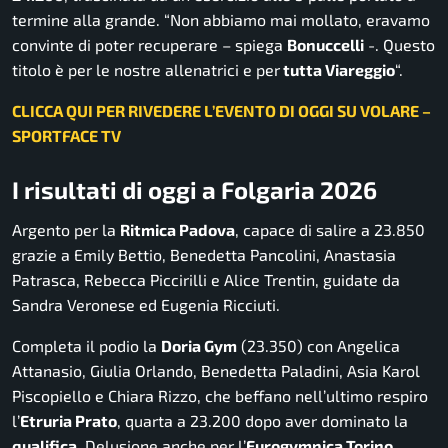
termine alla grande. “Non abbiamo mai mollato, eravamo
convinte di poter recuperare – spiega
Bonuccelli
-. Questo
titolo è per le nostre allenatrici e per
tutta Viareggio
“.
CLICCA QUI PER RIVEDERE L’EVENTO DI OGGI SU VOLARE –
SPORTFACE TV
I risultati di oggi a Folgaria 2026
Argento per la
Ritmica Padova
, capace di salire a 23.850
grazie a Emily Bettio, Benedetta Pancolini, Anastasia
Patrasca, Rebecca Piccirilli e Alice Trentin, guidate da
Sandra Veronese ed Eugenia Ricciuti.
Completa il podio la
Doria Gym
(23.350) con Angelica
Attanasio, Giulia Orlando, Benedetta Paladini, Asia Karol
Piscopiello e Chiara Rizzo, che beffano nell’ultimo respiro
l’
Etruria Prato
, quarta a 23.200 dopo aver dominato la
qualifica
. Delusione anche per l’
Eurogymnica Torino
,