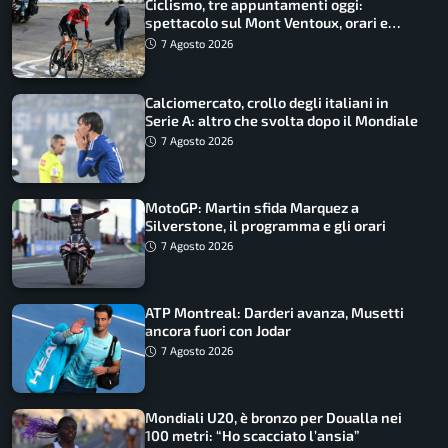
Ciclismo, tre appuntamenti oggi:
spettacolo sul Mont Ventoux, orari e
come vederli
7 Agosto 2026
Calciomercato, crollo degli italiani in
Serie A: altro che svolta dopo il Mondiale
7 Agosto 2026
MotoGP: Martin sfida Marquez a
Silverstone, il programma e gli orari
7 Agosto 2026
ATP Montreal: Darderi avanza, Musetti
ancora fuori con Jodar
7 Agosto 2026
Mondiali U20, è bronzo per Doualla nei
100 metri: “Ho scacciato l’ansia”