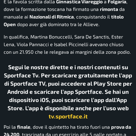
È la favola scritta dalla
Ginnastica Viareggio
a
Folgaria
,
dove la formazione toscana ha firmato una
rimonta
da
manuale ai
Nazionali di Ritmica
, conquistando il
titolo
Open
dopo aver già dominato tra le Allieve.
In qualifica, Martina Bonuccelli, Sara De Sanctis, Ester
Lena, Viola Pannacci e Isabel Piccinelli avevano chiuso
con un 21.950 che le relegava ai margini della zona podio.
Segui le nostre dirette e i nostri contenuti su
Sportface Tv. Per scaricare gratuitamente l’app
di Sportface TV, puoi accedere al Play Store per
Android e scaricare l’app Sportface. Se hai un
dispositivo iOS, puoi scaricare l’app dall’App
Store. L’app è disponibile anche per l’uso web
tv.sportface.it
Poi la
finale
, dove il quintetto ha tirato fuori una
prova da
24.200
, trascinata da un esercizio alle 5 palle portato a