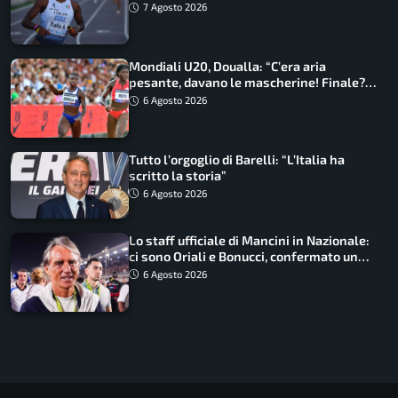
7 Agosto 2026
Mondiali U20, Doualla: “C’era aria
pesante, davano le mascherine! Finale?
Non ho nulla da perdere”
6 Agosto 2026
Tutto l’orgoglio di Barelli: “L’Italia ha
scritto la storia”
6 Agosto 2026
Lo staff ufficiale di Mancini in Nazionale:
ci sono Oriali e Bonucci, confermato un
ritorno
6 Agosto 2026