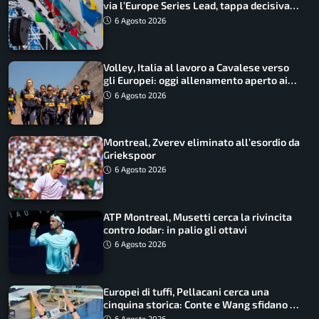
via l’Europe Series Lead, tappa decisiva
per la Speed
6 Agosto 2026
Volley, Italia al lavoro a Cavalese verso
gli Europei: oggi allenamento aperto ai
tifosi
6 Agosto 2026
Montreal, Zverev eliminato all’esordio da
Griekspoor
6 Agosto 2026
ATP Montreal, Musetti cerca la rivincita
contro Jodar: in palio gli ottavi
6 Agosto 2026
Europei di tuffi, Pellacani cerca una
cinquina storica: Conte e Wang sfidano la
piattaforma
6 Agosto 2026