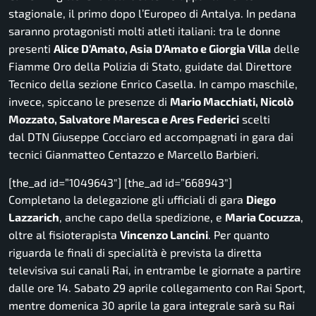
stagionale, il primo dopo l’Europeo di Antalya. In pedana
saranno protagonisti molti atleti italiani: tra le donne
presenti
Alice D’Amato, Asia D’Amato e Giorgia Villa
delle
Fiamme Oro della Polizia di Stato, guidate dal Direttore
Tecnico della sezione Enrico Casella. In campo maschile,
invece, spiccano le presenze di
Mario Macchiati, Nicolò
Mozzato, Salvatore Maresca e Ares Federici
scelti
dal DTN Giuseppe Cocciaro ed accompagnati in gara dai
tecnici Gianmatteo Centazzo e Marcello Barbieri.
[the_ad id=”1049643″] [the_ad id=”668943″]
Completano la delegazione gli ufficiali di gara
Diego
Lazzarich
, anche capo della spedizione, e
Maria Cocuzza
,
oltre al fisioterapista
Vincenzo Lancini
. Per quanto
riguarda le finali di specialità è prevista la diretta
televisiva sui canali Rai, in entrambe le giornate a partire
dalle ore 14. Sabato 29 aprile collegamento con Rai Sport,
mentre domenica 30 aprile la gara integrale sarà su Rai