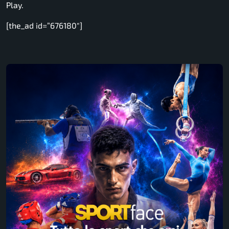
Play.
[the_ad id=”676180″]