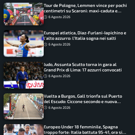
Tour de Pologne, Lemmen vince per pochi
centimetri su Scaroni: maxi-caduta e
tappa accorciata
6 Agosto 2026
Europei atletica, Diaz-Furlani-Iapichino e
l’alto azzurro: l’Italia sogna nei salti
6 Agosto 2026
Judo, Assunta Scutto torna in gara al
Grand Prix di Lima: 17 azzurri convocati
6 Agosto 2026
Vuelta a Burgos, Gall trionfa sul Puerto
del Escudo: Ciccone secondo e nuova
maglia di leader
6 Agosto 2026
Europeo Under 18 femminile, Spagna
troppo forte: Italia battuta 95-41, ora si