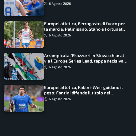
gioca il Mondiale
6 Agosto 2026
Europei atletica, Ferragosto di fuoco per
la marcia: Palmisano, Stano e Fortunato
guidano l’Italia
6 Agosto 2026
Arrampicata, 19 azzurri in Slovacchia: al
via l’Europe Series Lead, tappa decisiva
per la Speed
6 Agosto 2026
Europei atletica, Fabbri-Weir guidano il
peso: Fantini difende il titolo nel
martello
6 Agosto 2026