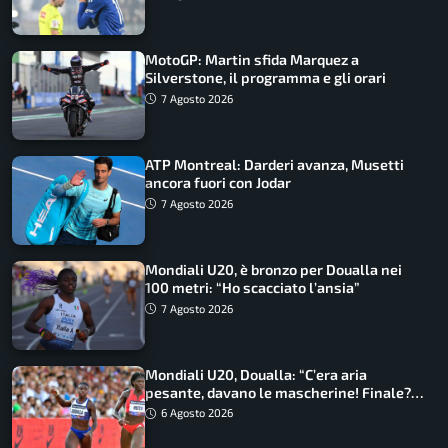
MotoGP: Martin sfida Marquez a
Silverstone, il programma e gli orari
7 Agosto 2026
ATP Montreal: Darderi avanza, Musetti
ancora fuori con Jodar
7 Agosto 2026
Mondiali U20, è bronzo per Doualla nei
100 metri: “Ho scacciato l’ansia”
7 Agosto 2026
Mondiali U20, Doualla: “C’era aria
pesante, davano le mascherine! Finale?
Non ho nulla da perdere”
6 Agosto 2026