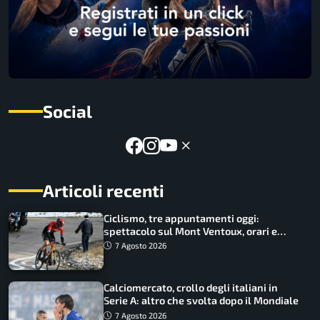
Social
Articoli recenti
Ciclismo, tre appuntamenti oggi:
spettacolo sul Mont Ventoux, orari e
come vederli
7 Agosto 2026
Calciomercato, crollo degli italiani in
Serie A: altro che svolta dopo il Mondiale
7 Agosto 2026