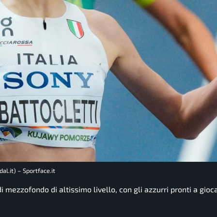
al.it) – Sportface.it
 mezzofondo di altissimo livello, con gli azzurri pronti a gioc