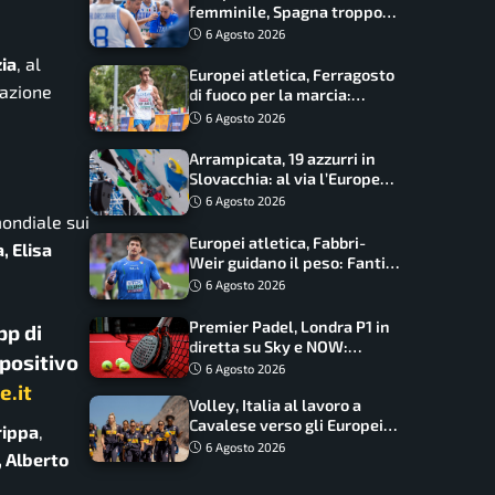
femminile, Spagna troppo
forte: Italia battuta 95-41,
6 Agosto 2026
ora si gioca il Mondiale
zia
, al
Europei atletica, Ferragosto
tazione
di fuoco per la marcia:
Palmisano, Stano e
6 Agosto 2026
Fortunato guidano l’Italia
Arrampicata, 19 azzurri in
Slovacchia: al via l’Europe
Series Lead, tappa decisiva
6 Agosto 2026
per la Speed
ondiale sui
Europei atletica, Fabbri-
, Elisa
Weir guidano il peso: Fantini
difende il titolo nel martello
6 Agosto 2026
Premier Padel, Londra P1 in
pp di
diretta su Sky e NOW:
spositivo
programma, orari e
6 Agosto 2026
telecronisti
e.it
Volley, Italia al lavoro a
Cavalese verso gli Europei:
rippa
,
oggi allenamento aperto ai
6 Agosto 2026
, Alberto
tifosi