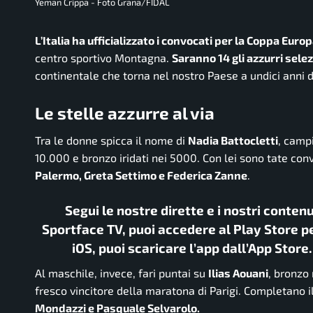
Yeman Crippa - Foto Grana/FIDAL
L’Italia ha ufficializzato i convocati per la Coppa Eu
centro sportivo Montagna.
Saranno 14 gli azzurri selez
continentale che torna nel nostro Paese a undici anni d
Le stelle azzurre al via
Tra le donne spicca il nome di
Nadia Battocletti
, camp
10.000 e bronzo iridati nei 5000. Con lei sono tate co
Palermo, Greta Settimo e Federica Zanne
.
Segui le nostre dirette e i nostri conten
Sportface TV, puoi accedere al Play Store pe
iOS, puoi scaricare l’app dall’App Store
Al maschile, invece, fari puntai su
Ilias Aouani
, bronzo
fresco vincitore della maratona di Parigi. Completano 
Mondazzi e Pasquale Selvarolo.