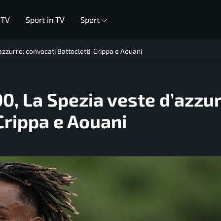
 TV
Sport in TV
Sport
zzurro: convocati Battocletti, Crippa e Aouani
0, La Spezia veste d’azzur
Crippa e Aouani