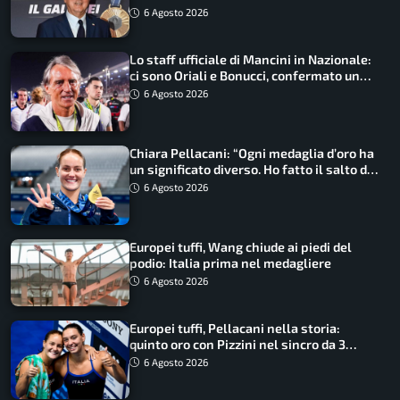
6 Agosto 2026
Lo staff ufficiale di Mancini in Nazionale:
ci sono Oriali e Bonucci, confermato un
ritorno
6 Agosto 2026
Chiara Pellacani: “Ogni medaglia d’oro ha
un significato diverso. Ho fatto il salto di
qualità”
6 Agosto 2026
Europei tuffi, Wang chiude ai piedi del
podio: Italia prima nel medagliere
6 Agosto 2026
Europei tuffi, Pellacani nella storia:
quinto oro con Pizzini nel sincro da 3
metri
6 Agosto 2026