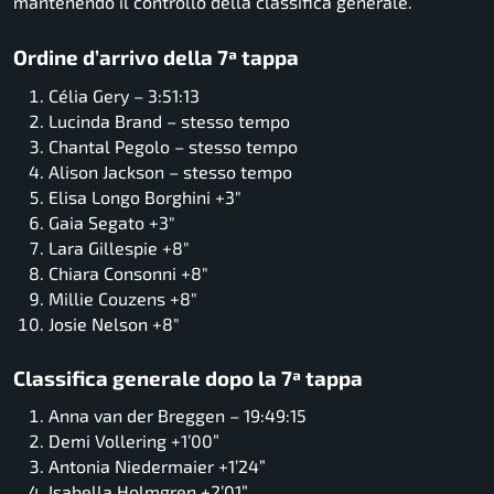
mantenendo il controllo della classifica generale.
Ordine d’arrivo della 7ª tappa
Célia Gery – 3:51:13
Lucinda Brand – stesso tempo
Chantal Pegolo – stesso tempo
Alison Jackson – stesso tempo
Elisa Longo Borghini +3″
Gaia Segato +3″
Lara Gillespie +8″
Chiara Consonni +8″
Millie Couzens +8″
Josie Nelson +8″
Classifica generale dopo la 7ª tappa
Anna van der Breggen – 19:49:15
Demi Vollering +1’00”
Antonia Niedermaier +1’24”
Isabella Holmgren +2’01”