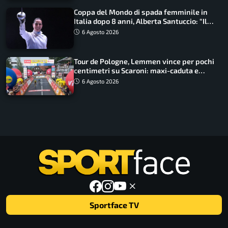
Coppa del Mondo di spada femminile in
Italia dopo 8 anni, Alberta Santuccio: “Il
lavoro dà sempre i suoi frutti”
6 Agosto 2026
Tour de Pologne, Lemmen vince per pochi
centimetri su Scaroni: maxi-caduta e
tappa accorciata
6 Agosto 2026
Sportface TV