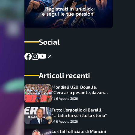
Social
Articoli recenti
Mondiali U20, Doualla:
“C’era aria pesante, davano
le mascherine! Finale? Non
6 Agosto 2026
ho nulla da perdere”
Tutto l’orgoglio di Barelli:
“L’Italia ha scritto la storia”
6 Agosto 2026
Lo staff ufficiale di Mancini