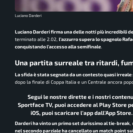
Luciano Darderi
Luciano Darderi firma una delle notti più incredibili de
terminato alle 2.02,
l’azzurro supera lo spagnolo Rafael
conquistando l’accesso alla semifinale
.
Una partita surreale tra ritardi, fu
La sfida è stata segnata da un contesto quasi irreale
dopo la finale di Coppa Italia e un Centrale ancora popol
Segui le nostre dirette e i nostri conten
Sportface TV, puoi accedere al Play Store pe
iOS, puoi scaricare l’app dall’App Store
Darderi ha vinto un primo set durissimo al tie-break
,
nel secondo parziale ha cancellato un match point sul