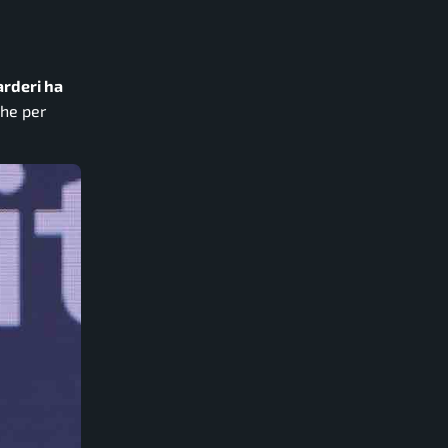
rderi ha
che per