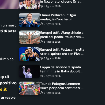
in Nazionale: ci sono Oriali e
Bonucci, confermato un
6 Agosto 2026
ritorno
Chiara Pellacani: “Ogni
medaglia d’oro ha un
significato diverso. Ho fatto
6 Agosto 2026
 in un march
il salto di qualità”
i di lotta,
Europei tuffi, Wang chiude ai
piedi del podio: Italia prima
nel medagliere
6 Agosto 2026
Europei tuffi, Pellacani nella
storia: quinto oro con Pizzini
nel sincro da 3 metri
 Olimpico
6 Agosto 2026
Coppa del Mondo di spada
femminile in Italia dopo 8
anni, Alberta Santuccio: “Il
pp di
6 Agosto 2026
lavoro dà sempre i suoi
spositivo
Tour de Pologne, Lemmen
frutti”
vince per pochi centimetri
e.it
su Scaroni: maxi-caduta e
6 Agosto 2026
tappa accorciata
è arreso e