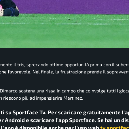
amente il tris, sprecando ottime opportunità prima con il suben
one favorevole. Nel finale, la frustrazione prende il sopravvent
 Dimarco scatena una rissa in campo che coinvolge tutti i gioca
non riescono più ad impensierire Martinez.
uti su Sportface Tv. Per scaricare gratuitamente l’a
r Android e scaricare l’app Sportface. Se hai un di
. L’app è disponibile anche per l’uso web
tv.sportfac