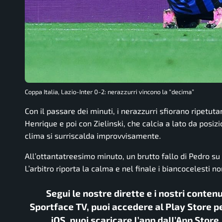
Coppa Italia, Lazio-Inter 0-2: nerazzurri vincono la “decima”
Con il passare dei minuti, i nerazzurri sfiorano ripetut
Henrique e poi con Zielinski, che calcia a lato da posizi
clima si surriscalda improvvisamente.
All’ottantatreesimo minuto, un brutto fallo di Pedro su
L’arbitro riporta la calma e nel finale i biancocelesti 
Segui le nostre dirette e i nostri conten
Sportface TV, puoi accedere al Play Store pe
iOS, puoi scaricare l’app dall’App Store