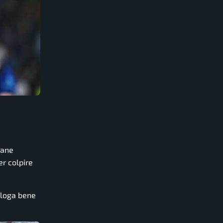
mane
er colpire
aloga bene