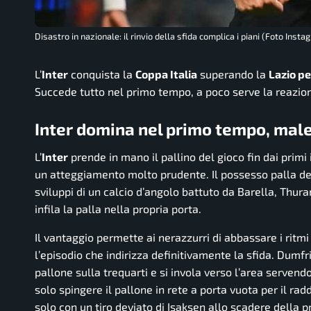
Disastro in nazionale: il rinvio della sfida complica i piani (Foto Insta
L’
Inter
conquista la
Coppa Italia
superando la
Lazio pe
Succede tutto nel primo tempo, a poco serve la reazion
Inter domina nel primo tempo, mal
L’
Inter
prende in mano il pallino del gioco fin dai primi
un atteggiamento molto prudente. Il possesso palla de
sviluppi di un calcio d’angolo battuto da Barella, Thur
infila la palla nella propria porta.
Il vantaggio permette ai nerazzurri di abbassare i ritm
l’episodio che indirizza definitivamente la sfida. Dumfr
pallone sulla trequarti e si invola verso l’area servend
solo spingere il pallone in rete a porta vuota per il ra
solo con un tiro deviato di Isaksen allo scadere della p