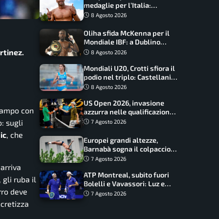
medaglie per l’Italia:
Paltrinieri guida la staffetta,
8 Agosto 2026
Barnabà sogna l’oro dalle
grandi altezze
Oliha sfida McKenna per il
Mondiale IBF: a Dublino
serve l’impresa nella tana
rtinez.
8 Agosto 2026
del lupo
Mondiali U20, Crotti sfiora il
podio nel triplo: Castellani
da record, Succo in finale
8 Agosto 2026
US Open 2026, invasione
 campo con
azzurra nelle qualificazioni:
17 italiani a caccia del main
: sugli
7 Agosto 2026
draw
ic
, che
Europei grandi altezze,
Barnabà sogna il colpaccio:
è leader a metà gara, Baraldi
7 Agosto 2026
ancora in corsa
 arriva
ATP Montreal, subito fuori
gli ruba il
Bolelli e Vavassori: Luz e
rro deve
Matos fermano gli azzurri
7 Agosto 2026
ncretizza