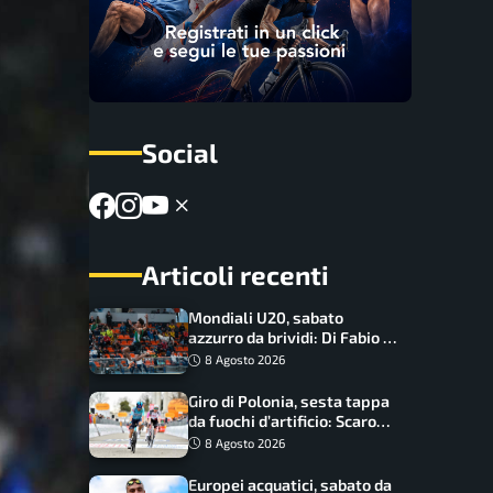
Social
Articoli recenti
Mondiali U20, sabato
azzurro da brividi: Di Fabio e
Inzoli sognano le medaglie,
8 Agosto 2026
Castellani e Succo in finale
Giro di Polonia, sesta tappa
da fuochi d’artificio: Scaroni
può attaccare la maglia di
8 Agosto 2026
Lemmen
Europei acquatici, sabato da