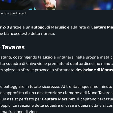
gram) - Sportface.it
r 2-0
grazie a un
autogol di Marusic
e alla rete di
Lautaro Ma
e biancoceleste della ripresa.
e Tavares
 istanti, costringendo la
Lazio
a rintanarsi nella propria metà
lla squadra di Chivu viene premiato al quattordicesimo minuto
am spizza la sfera e provoca la sfortunata
deviazione di Marus
i e palleggiare in totale sicurezza. Al trentacinquesimo minuto
ies approfitta di una disattenzione clamorosa di Nuno Tavares, 
o un assist perfetto per
Lautaro Martinez
. Il capitano nerazzu
ddoppio. La reazione della squadra di casa è quasi nulla e si co
rima frazione di gioco.