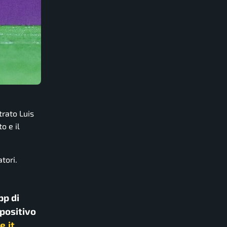
trato Luis
o e il
tori.
pp di
spositivo
e.it