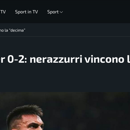
 TV
Sport in TV
Sport
ono la “decima”
er 0-2: nerazzurri vincono 