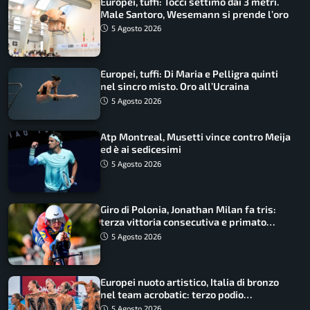
Europei, tuffi: Tocci settimo dai 3 metri.
Male Santoro, Wesemann si prende l’oro
5 Agosto 2026
Europei, tuffi: Di Maria e Pelligra quinti
nel sincro misto. Oro all’Ucraina
5 Agosto 2026
Atp Montreal, Musetti vince contro Meija
ed è ai sedicesimi
5 Agosto 2026
Giro di Polonia, Jonathan Milan fa tris:
terza vittoria consecutiva e primato
rafforzato
5 Agosto 2026
Europei nuoto artistico, Italia di bronzo
nel team acrobatic: terzo podio
consecutivo
5 Agosto 2026