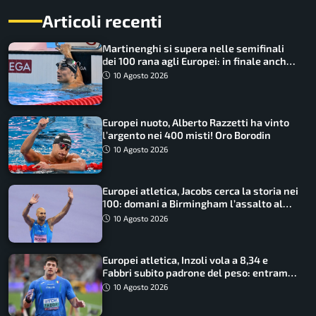
Articoli recenti
Martinenghi si supera nelle semifinali
dei 100 rana agli Europei: in finale anche
Cerasuolo
10 Agosto 2026
Europei nuoto, Alberto Razzetti ha vinto
l’argento nei 400 misti! Oro Borodin
10 Agosto 2026
Europei atletica, Jacobs cerca la storia nei
100: domani a Birmingham l’assalto al
terzo oro consecutivo
10 Agosto 2026
Europei atletica, Inzoli vola a 8,34 e
Fabbri subito padrone del peso: entrambi
in finale col miglior risultato
10 Agosto 2026