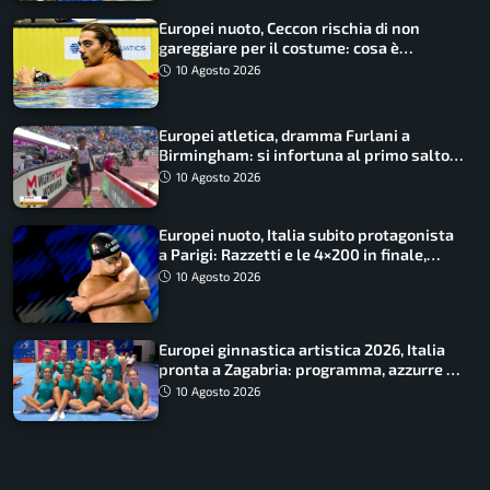
Europei nuoto, Ceccon rischia di non
gareggiare per il costume: cosa è
successo
10 Agosto 2026
Europei atletica, dramma Furlani a
Birmingham: si infortuna al primo salto
ed esce in carrozzina
10 Agosto 2026
Europei nuoto, Italia subito protagonista
a Parigi: Razzetti e le 4×200 in finale,
Quadarella domina gli 800
10 Agosto 2026
Europei ginnastica artistica 2026, Italia
pronta a Zagabria: programma, azzurre e
diretta tv
10 Agosto 2026