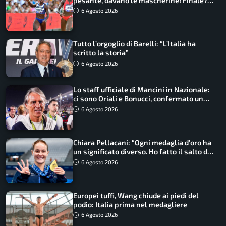
pesante, davano le mascherine! Finale?
Non ho nulla da perdere”
6 Agosto 2026
Tutto l’orgoglio di Barelli: “L’Italia ha
scritto la storia”
6 Agosto 2026
Lo staff ufficiale di Mancini in Nazionale:
ci sono Oriali e Bonucci, confermato un
ritorno
6 Agosto 2026
Chiara Pellacani: “Ogni medaglia d’oro ha
un significato diverso. Ho fatto il salto di
qualità”
6 Agosto 2026
Europei tuffi, Wang chiude ai piedi del
podio: Italia prima nel medagliere
6 Agosto 2026