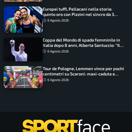
Europei tuffi, Pellacani nella storia:
quinto oro con Pizzini nel sincro da 3
metri
6 Agosto 2026
Coppa del Mondo di spada femminile in
Italia dopo 8 anni, Alberta Santuccio: “Il
lavoro dà sempre i suoi frutti”
6 Agosto 2026
Tour de Pologne, Lemmen vince per pochi
centimetri su Scaroni: maxi-caduta e
tappa accorciata
6 Agosto 2026