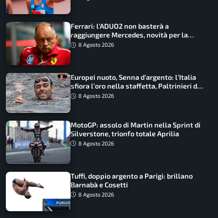
Ferrari: l’ADUO2 non basterà a
raggiungere Mercedes, novità per la
Macarena
8 Agosto 2026
Europei nuoto, Senna d’argento: l’Italia
sfiora l’oro nella staffetta, Paltrinieri da
urlo, il bilancio azzurro
8 Agosto 2026
MotoGP: assolo di Martin nella Sprint di
Silverstone, trionfo totale Aprilia
8 Agosto 2026
Tuffi, doppio argento a Parigi: brillano
Barnabà e Cosetti
8 Agosto 2026