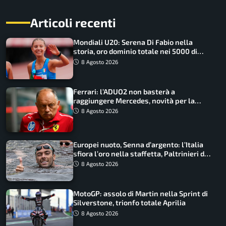
Articoli recenti
Mondiali U20: Serena Di Fabio nella
storia, oro dominio totale nei 5000 di
marcia
8 Agosto 2026
Ferrari: l’ADUO2 non basterà a
raggiungere Mercedes, novità per la
Macarena
8 Agosto 2026
Europei nuoto, Senna d’argento: l’Italia
sfiora l’oro nella staffetta, Paltrinieri da
urlo, il bilancio azzurro
8 Agosto 2026
MotoGP: assolo di Martin nella Sprint di
Silverstone, trionfo totale Aprilia
8 Agosto 2026