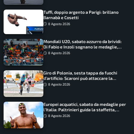
Tuffi, doppio argento a Parigi: brillano
Barnabà e Cosetti
8 Agosto 2026
Mondiali U20, sabato azzurro da brividi:
Di Fabio e Inzoli sognano le medaglie,
Castellani e Succo in finale
8 Agosto 2026
Giro di Polonia, sesta tappa da fuochi
d’artificio: Scaroni può attaccare la
maglia di Lemmen
8 Agosto 2026
Europei acquatici, sabato da medaglie per
l’Italia: Paltrinieri guida la staffetta,
Barnabà sogna l’oro dalle grandi altezze
8 Agosto 2026