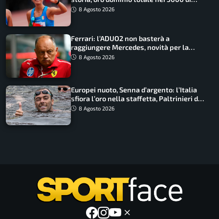
marcia
8 Agosto 2026
Ferrari: l’ADUO2 non basterà a
raggiungere Mercedes, novità per la
Macarena
8 Agosto 2026
Europei nuoto, Senna d’argento: l’Italia
sfiora l’oro nella staffetta, Paltrinieri da
urlo, il bilancio azzurro
8 Agosto 2026