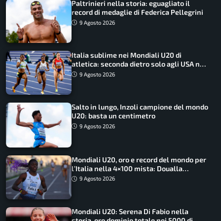
Paltrinieri nella storia: eguagliato il
record di medaglie di Federica Pellegrini
9 Agosto 2026
Italia sublime nei Mondiali U20 di
atletica: seconda dietro solo agli USA nel
medagliere
9 Agosto 2026
Salto in lungo, Inzoli campione del mondo
U20: basta un centimetro
9 Agosto 2026
Mondiali U20, oro e record del mondo per
l’Italia nella 4×100 mista: Doualla
straordinaria
9 Agosto 2026
Mondiali U20: Serena Di Fabio nella
storia, oro dominio totale nei 5000 di