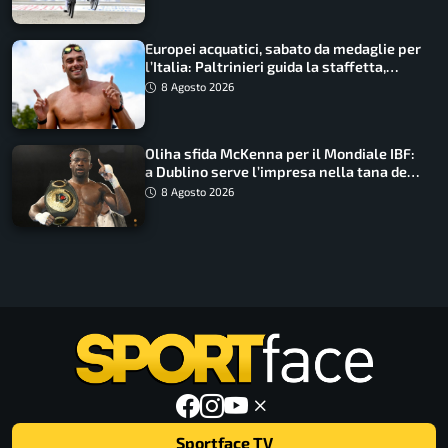
Europei acquatici, sabato da medaglie per
l’Italia: Paltrinieri guida la staffetta,
Barnabà sogna l’oro dalle grandi altezze
8 Agosto 2026
Oliha sfida McKenna per il Mondiale IBF:
a Dublino serve l’impresa nella tana del
lupo
8 Agosto 2026
Sportface TV