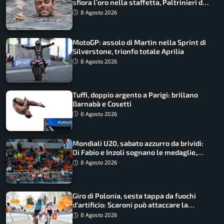
sfiora l’oro nella staffetta, Paltrinieri da
urlo, il bilancio azzurro
8 Agosto 2026
MotoGP: assolo di Martin nella Sprint di
Silverstone, trionfo totale Aprilia
8 Agosto 2026
Tuffi, doppio argento a Parigi: brillano
Barnabà e Cosetti
8 Agosto 2026
Mondiali U20, sabato azzurro da brividi:
Di Fabio e Inzoli sognano le medaglie,
Castellani e Succo in finale
8 Agosto 2026
Giro di Polonia, sesta tappa da fuochi
d’artificio: Scaroni può attaccare la
maglia di Lemmen
8 Agosto 2026