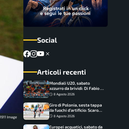
Social
Articoli recenti
Mondiali U20, sabato
azzurro da brividi: Di Fabio e
Inzoli sognano le medaglie,
8 Agosto 2026
Castellani e Succo in finale
Giro di Polonia, sesta tappa
da fuochi d’artificio: Scaroni
può attaccare la maglia di
8 Agosto 2026
 1911 Image
Lemmen
Europei acquatici, sabato da