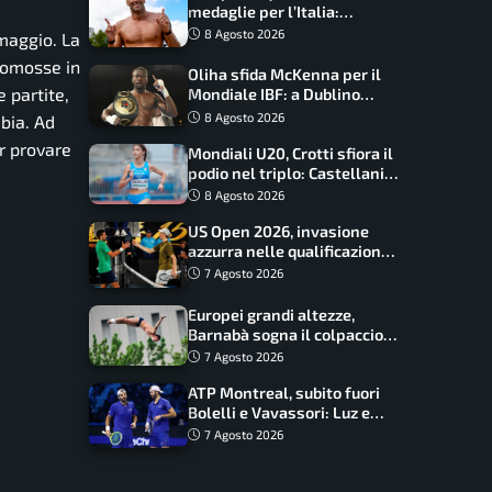
medaglie per l’Italia:
Paltrinieri guida la staffetta,
8 Agosto 2026
maggio. La
Barnabà sogna l’oro dalle
romosse in
grandi altezze
Oliha sfida McKenna per il
e partite,
Mondiale IBF: a Dublino
serve l’impresa nella tana
8 Agosto 2026
bia. Ad
del lupo
r provare
Mondiali U20, Crotti sfiora il
podio nel triplo: Castellani
da record, Succo in finale
8 Agosto 2026
US Open 2026, invasione
azzurra nelle qualificazioni:
17 italiani a caccia del main
7 Agosto 2026
draw
Europei grandi altezze,
Barnabà sogna il colpaccio:
è leader a metà gara, Baraldi
7 Agosto 2026
ancora in corsa
ATP Montreal, subito fuori
Bolelli e Vavassori: Luz e
Matos fermano gli azzurri
7 Agosto 2026