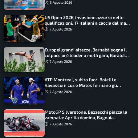
finale
8 Agosto 2026
US Open 2026, invasione azzurra nelle
qualificazioni: 17 italiani a caccia del main
draw
7 Agosto 2026
Europei grandi altezze, Barnabà sogna il
colpaccio: è leader a metà gara, Baraldi
ancora in corsa
7 Agosto 2026
ATP Montreal, subito fuori Bolelli e
Vavassori: Luz e Matos fermano gli
azzurri
7 Agosto 2026
MotoGP Silverstone, Bezzecchi piazza la
zampata: Aprilia domina, Bagnaia
costretto al Q1
7 Agosto 2026