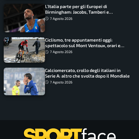
L’Italia parte per gli Europei di
Birmingham: Jacobs, Tamberi e
Battocletti guidano una spedizione
7 Agosto 2026
record
Ciclismo, tre appuntamenti oggi:
spettacolo sul Mont Ventoux, orari e
come vederli
7 Agosto 2026
Calciomercato, crollo degli italiani in
Serie A: altro che svolta dopo il Mondiale
7 Agosto 2026