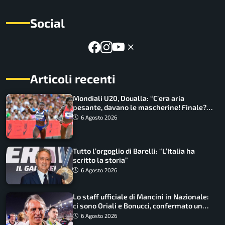
Social
Articoli recenti
Mondiali U20, Doualla: “C’era aria
pesante, davano le mascherine! Finale?
Non ho nulla da perdere”
6 Agosto 2026
Tutto l’orgoglio di Barelli: “L’Italia ha
scritto la storia”
6 Agosto 2026
Lo staff ufficiale di Mancini in Nazionale:
ci sono Oriali e Bonucci, confermato un
ritorno
6 Agosto 2026