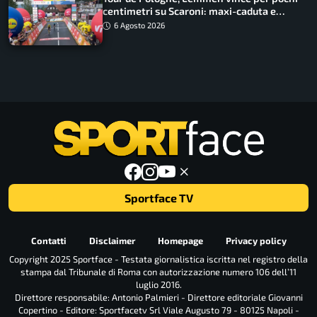
centimetri su Scaroni: maxi-caduta e
tappa accorciata
6 Agosto 2026
Sportface TV
Contatti
Disclaimer
Homepage
Privacy policy
Copyright 2025 Sportface - Testata giornalistica iscritta nel registro della
stampa dal Tribunale di Roma con autorizzazione numero 106 dell’11
luglio 2016.
Direttore responsabile: Antonio Palmieri - Direttore editoriale Giovanni
Copertino - Editore: Sportfacetv Srl Viale Augusto 79 - 80125 Napoli -