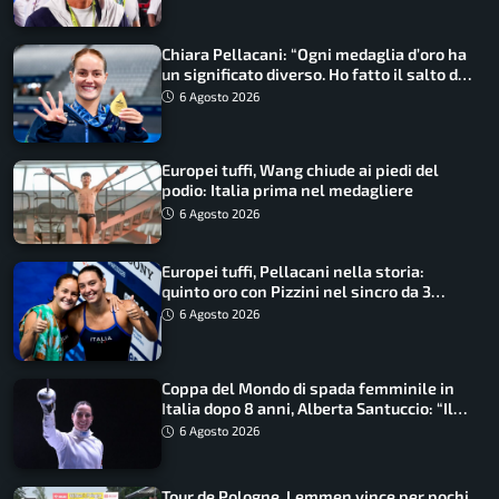
Chiara Pellacani: “Ogni medaglia d’oro ha
un significato diverso. Ho fatto il salto di
qualità”
6 Agosto 2026
Europei tuffi, Wang chiude ai piedi del
podio: Italia prima nel medagliere
6 Agosto 2026
Europei tuffi, Pellacani nella storia:
quinto oro con Pizzini nel sincro da 3
metri
6 Agosto 2026
Coppa del Mondo di spada femminile in
Italia dopo 8 anni, Alberta Santuccio: “Il
lavoro dà sempre i suoi frutti”
6 Agosto 2026
Tour de Pologne, Lemmen vince per pochi