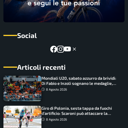
Social
Articoli recenti
Mondiali U20, sabato azzurro da brividi:
Di Fabio e Inzoli sognano le medaglie,
Castellani e Succo in finale
8 Agosto 2026
Giro di Polonia, sesta tappa da fuochi
d’artificio: Scaroni può attaccare la
maglia di Lemmen
8 Agosto 2026