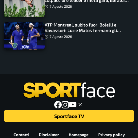
colpaccio: è leader a metà gara, Baraldi
ancora in corsa
7 Agosto 2026
ATP Montreal, subito fuori Bolelli e
Vavassori: Luz e Matos fermano gli
azzurri
7 Agosto 2026
Sportface TV
Contatti
Disclaimer
Homepage
Privacy policy