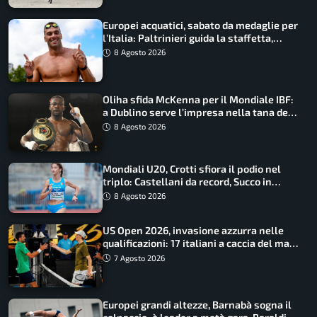
Europei acquatici, sabato da medaglie per
l’Italia: Paltrinieri guida la staffetta,
Barnabà sogna l’oro dalle grandi altezze
8 Agosto 2026
Oliha sfida McKenna per il Mondiale IBF:
a Dublino serve l’impresa nella tana del
lupo
8 Agosto 2026
Mondiali U20, Crotti sfiora il podio nel
triplo: Castellani da record, Succo in
finale
8 Agosto 2026
US Open 2026, invasione azzurra nelle
qualificazioni: 17 italiani a caccia del main
draw
7 Agosto 2026
Europei grandi altezze, Barnabà sogna il