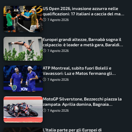
US Open 2026, invasione azzurra nelle
qualificazioni: 17 italiani a caccia del main
draw
7 Agosto 2026
Europei grandi altezze, Barnabà sogna il
colpaccio: è leader a metà gara, Baraldi
ancora in corsa
7 Agosto 2026
ATP Montreal, subito fuori Bolelli e
Vavassori: Luz e Matos fermano gli
azzurri
7 Agosto 2026
MotoGP Silverstone, Bezzecchi piazza la
zampata: Aprilia domina, Bagnaia
costretto al Q1
7 Agosto 2026
L’Italia parte per gli Europei di