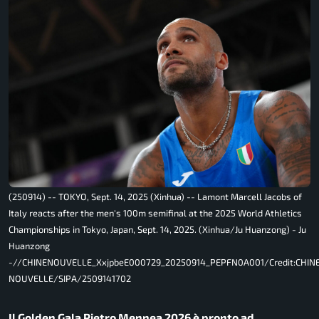
(250914) -- TOKYO, Sept. 14, 2025 (Xinhua) -- Lamont Marcell Jacobs of
Italy reacts after the men's 100m semifinal at the 2025 World Athletics
Championships in Tokyo, Japan, Sept. 14, 2025. (Xinhua/Ju Huanzong) - Ju
Huanzong
-//CHINENOUVELLE_XxjpbeE000729_20250914_PEPFN0A001/Credit:CHIN
NOUVELLE/SIPA/2509141702
Il Golden Gala Pietro Mennea 2026 è pronto ad