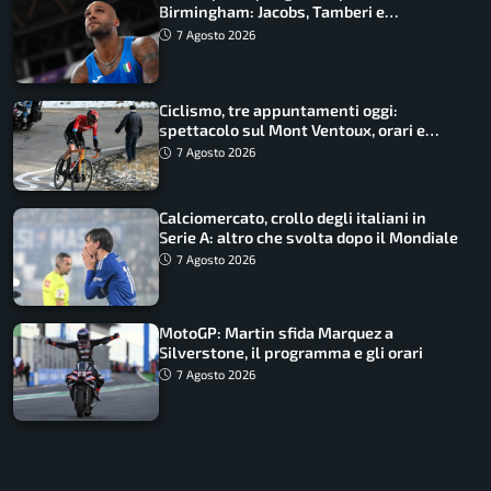
Birmingham: Jacobs, Tamberi e
Battocletti guidano una spedizione
7 Agosto 2026
record
Ciclismo, tre appuntamenti oggi:
spettacolo sul Mont Ventoux, orari e
come vederli
7 Agosto 2026
Calciomercato, crollo degli italiani in
Serie A: altro che svolta dopo il Mondiale
7 Agosto 2026
MotoGP: Martin sfida Marquez a
Silverstone, il programma e gli orari
7 Agosto 2026