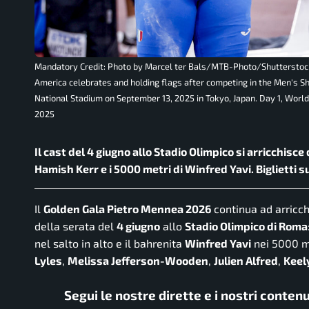
Mandatory Credit: Photo by Marcel ter Bals/MTB-Photo/Shutterstoc
America celebrates and holding flags after competing in the Men's Sh
National Stadium on September 13, 2025 in Tokyo, Japan. Day 1, World
2025
Il cast del 4 giugno allo Stadio Olimpico si arricchisce d
Hamish Kerr e i 5000 metri di Winfred Yavi. Biglietti 
Il
Golden Gala Pietro Mennea 2026
continua ad arricchi
della serata del
4 giugno
allo
Stadio Olimpico di Roma
nel salto in alto e il bahrenita
Winfred Yavi
nei 5000 me
Lyles
,
Melissa Jefferson-Wooden
,
Julien Alfred
,
Keel
Segui le nostre dirette e i nostri conten