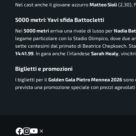
Nel cast anche il giovane azzurro
Matteo Sioli
(2,30), 
5000 metri: Yavi sfida Battocletti
Nei
5000 metri
arriva una rivale di lusso per
Nadia Bat
legame particolare con lo Stadio Olimpico, dove due an
sette centesimi dal primato di Beatrice Chepkoech. Stav
14:41.99
. In gara anche l’irlandese
Sarah Healy
, vincit
Biglietti e promozioni
I biglietti per il
Golden Gala Pietro Mennea 2026
sono d
prevista una promozione speciale con prezzi agevolati 