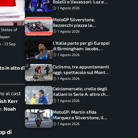
Bolelli e Vavassori: Luz e
Matos fermano gli azzurri
7 Agosto 2026
MotoGP Silverstone,
Bezzecchi piazza la
 States of
zampata: Aprilia domina,
7 Agosto 2026
Bagnaia costretto al Q1
 Japan
L’Italia parte per gli Europei
 - 13 Sep
di Birmingham: Jacobs,
Tamberi e Battocletti
7 Agosto 2026
guidano una spedizione
record
Ciclismo, tre appuntamenti
o in alto di
oggi: spettacolo sul Mont
Ventoux, orari e come
7 Agosto 2026
vederli
Calciomercato, crollo degli
no al cast
italiani in Serie A: altro che
svolta dopo il Mondiale
sh Kerr
7 Agosto 2026
e:
Noah
MotoGP: Martin sfida
Marquez a Silverstone, il
programma e gli orari
7 Agosto 2026
pp di