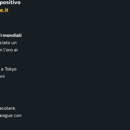
spositivo
e.it
ri mondiali
ciato un
 l’oro ai
 a Tokyo
ani
acolare.
League con