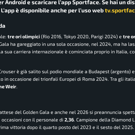
r Android e scaricare l’app Sportface. Se hai un di
. L’app è disponibile anche per l’uso web
tv.sportfac
ida
ale:
tre ori olimpici
(Rio 2016, Tokyo 2020, Parigi 2024) e
tre o
ala ha gareggiato in una sola occasione, nel 2024, ma ha las
la sua carriera internazionale è cominciata proprio in Italia, con
Crouser è già salito sul podio mondiale a Budapest (argento) e
o in occasione dei trionfali Europei di Roma 2024. Tra gli itali
ne Weir
.
iù attese del Golden Gala e anche nel 2026 si preannuncia spett
 occasioni con il personale di
2,36
. Campione della Diamond 
ima vittoria dopo il quarto posto del 2023 e il sesto del 2025.