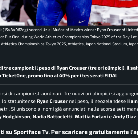
k (15484062og) second Uziel Muñoz of Mexico winner Ryan Crouser of United
ot Put Final during World Athletics Championships Tokyo 2025 of the Day 1 at
 Athletics Championships Tokyo 2025, Athletics, Japan National Stadium, Japan
i tre campioni: il peso di Ryan Crouser (tre ori olimpici), il salt
su TicketOne, promo fino al 40% per i tesserati FIDAL
rsi di campioni straordinari. Tre nuovi ori olimpici si aggiungo
: lo statunitense
Ryan Crouser
nel peso, il neozelandese
Hami
tri. Si uniscono ai nomi già annunciati nelle scorse settiman
y Hodgkinson
,
Nadia Battocletti
,
Mattia Furlani
e
Andy Diaz
.
uti su Sportface Tv. Per scaricare gratuitamente l’a