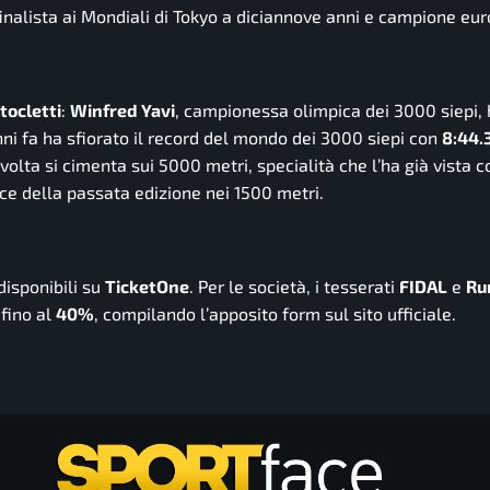
finalista ai Mondiali di Tokyo a diciannove anni e campione eu
tocletti
:
Winfred Yavi
, campionessa olimpica dei 3000 siepi,
ni fa ha sfiorato il record del mondo dei 3000 siepi con
8:44.
olta si cimenta sui 5000 metri, specialità che l’ha già vista c
rice della passata edizione nei 1500 metri.
isponibili su
TicketOne
. Per le società, i tesserati
FIDAL
e
Ru
fino al
40%
, compilando l’apposito form sul sito ufficiale.