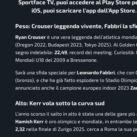
Sportface TV, puoi accedere al Play Store pe
iOS, puoi scaricare l’app dall’App Store
Peso: Crouser leggenda vivente, Fabbri la sf
Ryan Crouser
è una vera leggenda dell’atletica mondi
(Oregon 2022, Budapest 2023, Tokyo 2025). Al Golden G
segno indelebile:
22,49
, record del meeting. Curiosità: 
Mondiali U18 del 2009 a Bressanone.
Sarà una sfida speciale per
Leonardo Fabbri
, che con 
(bronzo), e che ha già fatto esplodere lo Stadio Olimpic
annunciato anche il campione europeo indoor 2023
Za
Alto: Kerr vola sotto la curva sud
L’anno scorso il salto in alto è stata una delle gare p
Hamish Kerr
è oro olimpico e mondiale, in entrambe le
2,32
nella finale di Zurigo 2025, cerca a Roma la sua pr