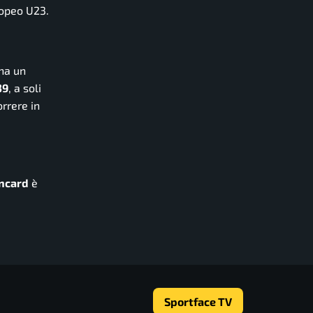
ropeo U23.
 ha un
39
, a soli
orrere in
ncard
è
Sportface TV