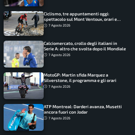
Ciclismo, tre appuntamenti oggi:
spettacolo sul Mont Ventoux, orari e
come vederli
7 Agosto 2026
Calciomercato, crollo degli italiani in
Serie A: altro che svolta dopo il Mondiale
7 Agosto 2026
MotoGP: Martin sfida Marquez a
Silverstone, il programma e gli orari
7 Agosto 2026
ATP Montreal: Darderi avanza, Musetti
ancora fuori con Jodar
7 Agosto 2026