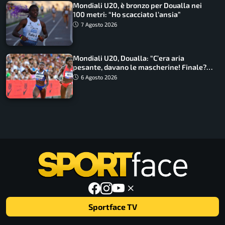
Mondiali U20, è bronzo per Doualla nei
100 metri: “Ho scacciato l’ansia”
7 Agosto 2026
Mondiali U20, Doualla: “C’era aria
pesante, davano le mascherine! Finale?
Non ho nulla da perdere”
6 Agosto 2026
Sportface TV