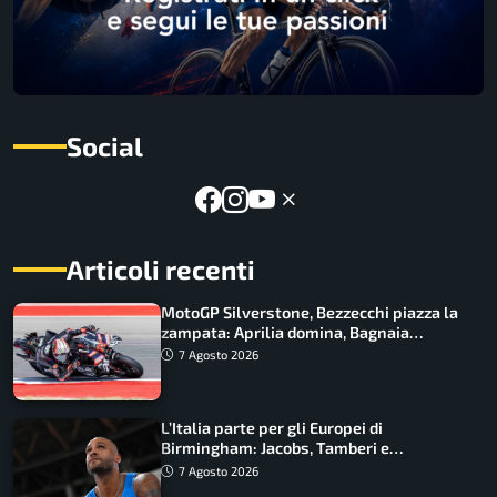
Social
Articoli recenti
MotoGP Silverstone, Bezzecchi piazza la
zampata: Aprilia domina, Bagnaia
costretto al Q1
7 Agosto 2026
L’Italia parte per gli Europei di
Birmingham: Jacobs, Tamberi e
Battocletti guidano una spedizione
7 Agosto 2026
record