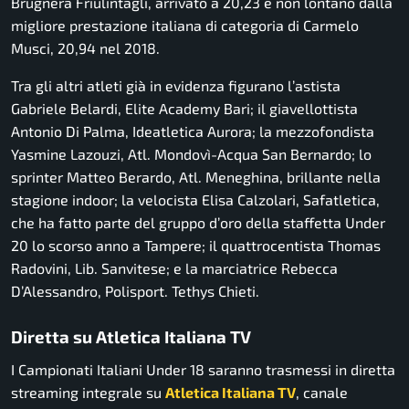
Brugnera Friulintagli, arrivato a 20,23 e non lontano dalla
migliore prestazione italiana di categoria di Carmelo
Musci, 20,94 nel 2018.
Tra gli altri atleti già in evidenza figurano l’astista
Gabriele Belardi, Elite Academy Bari; il giavellottista
Antonio Di Palma, Ideatletica Aurora; la mezzofondista
Yasmine Lazouzi, Atl. Mondovì-Acqua San Bernardo; lo
sprinter Matteo Berardo, Atl. Meneghina, brillante nella
stagione indoor; la velocista Elisa Calzolari, Safatletica,
che ha fatto parte del gruppo d’oro della staffetta Under
20 lo scorso anno a Tampere; il quattrocentista Thomas
Radovini, Lib. Sanvitese; e la marciatrice Rebecca
D’Alessandro, Polisport. Tethys Chieti.
Diretta su Atletica Italiana TV
I Campionati Italiani Under 18 saranno trasmessi in diretta
streaming integrale su
Atletica Italiana TV
, canale