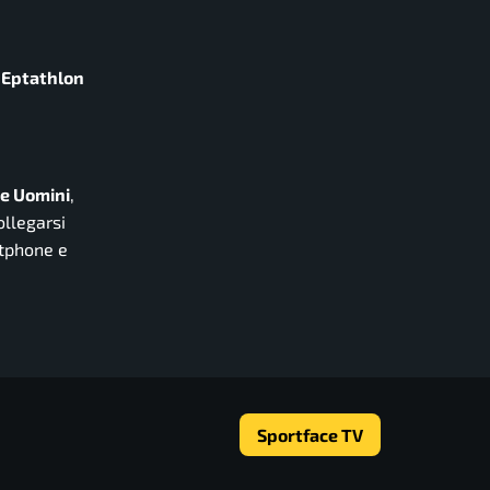
Eptathlon
e Uomini
,
ollegarsi
rtphone e
Sportface TV