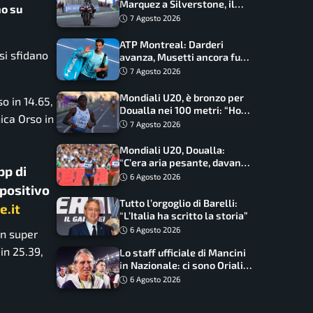
Marquez a Silverstone, il
no su
programma e gli orari
7 Agosto 2026
ATP Montreal: Darderi
si sfidano
avanza, Musetti ancora fuori
con Jodar
7 Agosto 2026
Mondiali U20, è bronzo per
o in 14.65,
Doualla nei 100 metri: “Ho
ica Orso in
scacciato l’ansia”
7 Agosto 2026
Mondiali U20, Doualla:
“C’era aria pesante, davano
pp di
le mascherine! Finale? Non
6 Agosto 2026
spositivo
ho nulla da perdere”
Tutto l’orgoglio di Barelli:
e.it
“L’Italia ha scritto la storia”
6 Agosto 2026
un super
 in 25.39,
Lo staff ufficiale di Mancini
in Nazionale: ci sono Oriali e
Bonucci, confermato un
6 Agosto 2026
ritorno