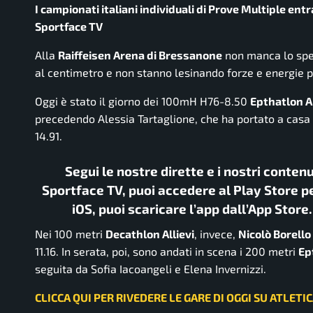
I campionati italiani individuali di Prove Multiple entra
Sportface TV
Alla
Raiffeisen Arena di Bressanone
non manca lo spet
al centimetro e non stanno lesinando forze e energie pe
Oggi è stato il giorno dei 100mH H76-8.50
Epthatlon A
precedendo Alessia Tartaglione, che ha portato a casa 
14.91.
Segui le nostre dirette e i nostri conten
Sportface TV, puoi accedere al Play Store pe
iOS, puoi scaricare l’app dall’App Store
Nei 100 metri
Decathlon Allievi
, invece,
Nicolò Borello
11.16. In serata, poi, sono andati in scena i 200 metri
Ep
seguita da Sofia Iacoangeli e Elena Invernizzi.
CLICCA QUI PER RIVEDERE LE GARE DI OGGI SU ATLETI