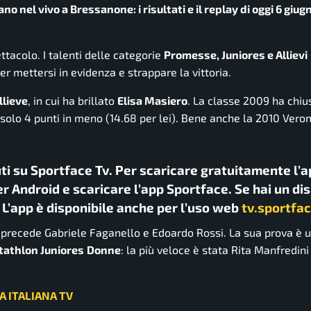
no nel vivo a Bressanone: i risultati e il replay di oggi 6 giug
tacolo. I talenti delle categorie
Promesse, Juniores e Allievi
r mettersi in evidenza e strappare la vittoria.
llieve
, in cui ha brillato
Elisa Masiero
. La classe 2009 ha chius
solo 4 punti in meno (14.68 per lei). Bene anche la 2010 Veron
uti su Sportface Tv. Per scaricare gratuitamente l’a
r Android e scaricare l’app Sportface. Se hai un di
. L’app è disponibile anche per l’uso web
tv.sportfac
precede Gabriele Faganello e Edoardo Rossi. La sua prova è 
tathlon Juniores
Donne
: la più veloce è stata Rita Manfredini
CA ITALIANA TV