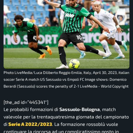
Photo LiveMedia/Luca Diliberto Reggio Emilia, Italy, April 30, 2023, italian
soccer Serie A match US Sassuolo vs Empoli FC Image shows: Domenico
Berardi (Sassuolo) scores the penalty of 2-1 LiveMedia - World Copyright
[the_ad id=”445341″]
Le probabili formazioni di
Sassuolo-Bologna
, match
valevole per la trentaquatresima giornata del campionato
di
Serie A 2022/2023
. La formazione rossoblù vuole
continuare la rincorsa ad un complicatissimo posto in