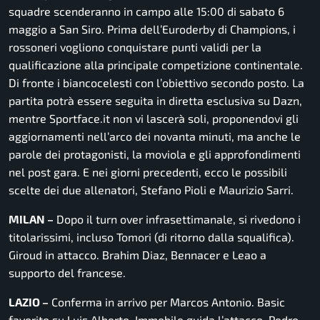
squadre scenderanno in campo alle 15:00 di sabato 6
maggio a San Siro. Prima dell’Euroderby di Champions, i
rossoneri vogliono conquistare punti validi per la
qualificazione alla principale competizione continentale.
Di fronte i biancocelesti con l’obiettivo secondo posto. La
partita potrà essere seguita in diretta esclusiva su Dazn,
mentre Sportface.it non vi lascerà soli, proponendovi gli
aggiornamenti nell’arco dei novanta minuti, ma anche le
parole dei protagonisti, la moviola e gli approfondimenti
nel post gara. E nei giorni precedenti, ecco le possibili
scelte dei due allenatori, Stefano Pioli e Maurizio Sarri.
MILAN –
Dopo il turn over infrasettimanale, si rivedono i
titolarissimi, incluso Tomori (di ritorno dalla squalifica).
Giroud in attacco. Brahim Diaz, Bennacer e Leao a
supporto del francese.
LAZIO –
Conferma in arrivo per Marcos Antonio. Basic
favorito su Luis Alberto. Immobile guida l’attacco, Pedro