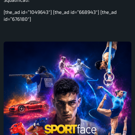
[the_ad id=”1049643″] [the_ad id=”668943″] [the_ad
id=”676180″]