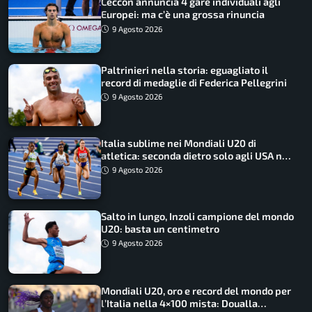
Ceccon annuncia 4 gare individuali agli
Europei: ma c’è una grossa rinuncia
9 Agosto 2026
Paltrinieri nella storia: eguagliato il
record di medaglie di Federica Pellegrini
9 Agosto 2026
Italia sublime nei Mondiali U20 di
atletica: seconda dietro solo agli USA nel
medagliere
9 Agosto 2026
Salto in lungo, Inzoli campione del mondo
U20: basta un centimetro
9 Agosto 2026
Mondiali U20, oro e record del mondo per
l’Italia nella 4×100 mista: Doualla