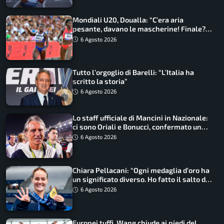
Mondiali U20, Doualla: “C’era aria
pesante, davano le mascherine! Finale?
Non ho nulla da perdere”
6 Agosto 2026
Tutto l’orgoglio di Barelli: “L’Italia ha
scritto la storia”
6 Agosto 2026
Lo staff ufficiale di Mancini in Nazionale:
ci sono Oriali e Bonucci, confermato un
ritorno
6 Agosto 2026
Chiara Pellacani: “Ogni medaglia d’oro ha
un significato diverso. Ho fatto il salto di
qualità”
6 Agosto 2026
Europei tuffi, Wang chiude ai piedi del