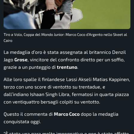
Tiro a Volo, Coppa del Mondo Junior: Marco Coco d’Argento nello Skeet al
Cairo
La medaglia d’oro è stata assegnata al britannico Denzil
Jago
Grose
, vincitore del confronto diretto per un soffio,
grazie a un punteggio di
trentuno
.
Alle loro spalle il finlandese Lassi Akseli Matias Kappinen,
terzo con uno score di ventotto su trentadue, e
dall’indiano Ishaan Singh Libra, fermatosi in quarta piazza
con ventiquattro bersagli colpiti su ventotto.
Questo il commenta di
Marco Coco
dopo la medaglia
conquistata oggi.
“È stata una gara molto impegnativa e non è stato affatto