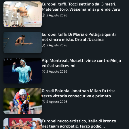
Europei, tuffi: Tocci settimo dai 3 metri.
Male Santoro, Wesemann si prende l’oro
5 Agosto 2026
Europei, tuffi: Di Maria e Pelligra quinti
nel sincro misto. Oro all’Ucraina
5 Agosto 2026
Atp Montreal, Musetti vince contro Meija
ed è ai sedicesimi
5 Agosto 2026
Giro di Polonia, Jonathan Milan fa tris:
terza vittoria consecutiva e primato
rafforzato
5 Agosto 2026
Europei nuoto artistico, Italia di bronzo
nel team acrobatic: terzo podio