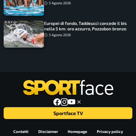
consecutivo
5 Agosto 2026
Europei di fondo, Taddeucci concede il bis
nella 5 km: oro azzurro, Pozzobon bronzo
5 Agosto 2026
Sportface TV
Contatti
Disclaimer
Homepage
Privacy policy