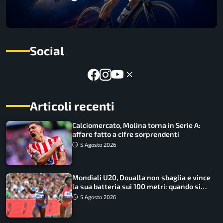
Social
Articoli recenti
Calciomercato, Molina torna in Serie A:
affare fatto a cifre sorprendenti
5 Agosto 2026
Mondiali U20, Doualla non sbaglia e vince
la sua batteria sui 100 metri: quando si
disputano le finali
5 Agosto 2026