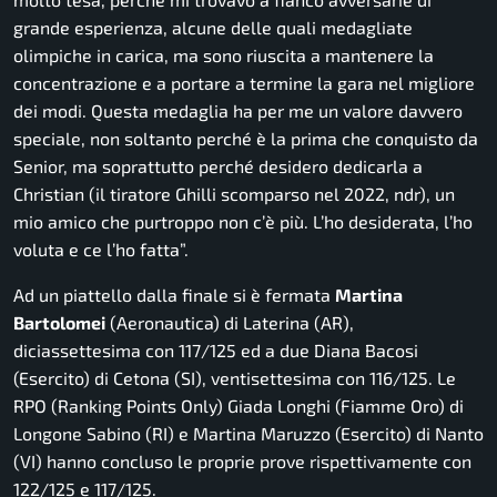
grande esperienza, alcune delle quali medagliate
olimpiche in carica, ma sono riuscita a mantenere la
concentrazione e a portare a termine la gara nel migliore
dei modi. Questa medaglia ha per me un valore davvero
speciale, non soltanto perché è la prima che conquisto da
Senior, ma soprattutto perché desidero dedicarla a
Christian (il tiratore Ghilli scomparso nel 2022, ndr), un
mio amico che purtroppo non c’è più. L’ho desiderata, l’ho
voluta e ce l’ho fatta
”.
Ad un piattello dalla finale si è fermata
Martina
Bartolomei
(Aeronautica) di Laterina (AR),
diciassettesima con 117/125 ed a due Diana Bacosi
(Esercito) di Cetona (SI), ventisettesima con 116/125. Le
RPO (Ranking Points Only) Giada Longhi (Fiamme Oro) di
Longone Sabino (RI) e Martina Maruzzo (Esercito) di Nanto
(VI) hanno concluso le proprie prove rispettivamente con
122/125 e 117/125.