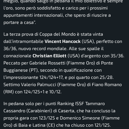
meglio, quando salgo in pedana il mio obiettivo è sempre
l’oro, sono però soddisfatto e carico per i prossimi
appuntamenti internazionali, che spero di riuscire a
portare a casa
“.
La terza prova di Coppa del Mondo è stata vinta
dall’intramontabile
Vincent Hancock
(USA), perfetto con
36/36, nuovo record mondiale. Alle sue spalle il
connazionale
Christian Elliott
(USA) d’argento con 35/36.
Peccato per Gabriele Rossetti (Fiamme Oro) di Ponte
Buggianese (PT), secondo in qualificazione con
l’impressionante 124/124+17, e poi quarto con 25/28.
Settimo Valerio Palmucci (Fiamme Oro) di Fiano Romano
(RM) con 124/125+1 e 10/12.
In pedana solo per i punti Ranking ISSF Tammaro
Cassandro (Carabinieri) di Caserta, che ha concluso la
propria gara con 123/125 e Domenico Simeone (Fiamme
Oro) di Baia e Latina (CE) che ha chiuso con 121/125.