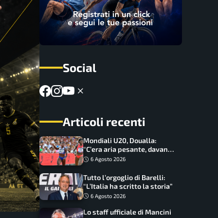
Social
Articoli recenti
Mondiali U20, Doualla:
“C’era aria pesante, davano
le mascherine! Finale? Non
6 Agosto 2026
ho nulla da perdere”
Tutto l’orgoglio di Barelli:
“L’Italia ha scritto la storia”
6 Agosto 2026
Lo staff ufficiale di Mancini