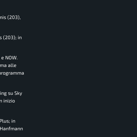
nis (203),
 (203); in
o e NOW.
mma alle
o programma
ing su Sky
 inizio
lus; in
s Hanfmann