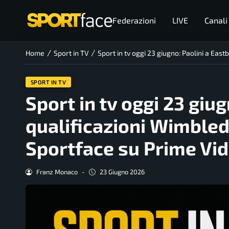
Federazioni
LIVE
Canali
/
/
Home
Sport in TV
Sport in tv oggi 23 giugno: Paolini a Ea
SPORT IN TV
Sport in tv oggi 23 giu
qualificazioni Wimbled
Sportface su Prime Vi
Franz Monaco
-
23 Giugno 2026