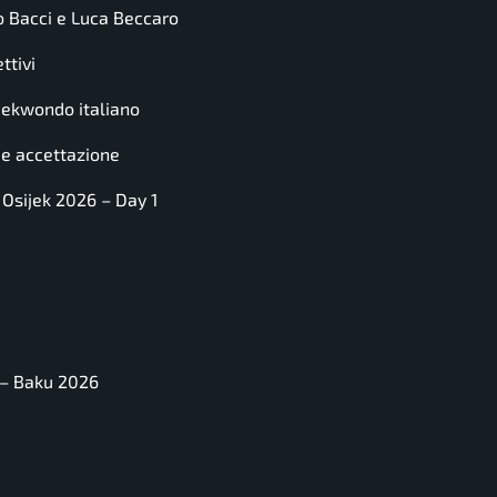
o Bacci e Luca Beccaro
ttivi
taekwondo italiano
e e accettazione
 Osijek 2026 – Day 1
 – Baku 2026