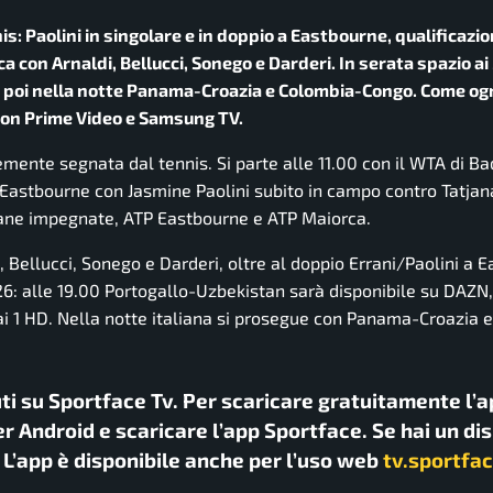
s: Paolini in singolare e in doppio a Eastbourne, qualificazio
con Arnaldi, Bellucci, Sonego e Darderi. In serata spazio ai
 poi nella notte Panama-Croazia e Colombia-Congo. Come ogn
zon Prime Video e Samsung TV.
temente segnata dal tennis. Si parte alle 11.00 con il WTA di 
A Eastbourne con Jasmine Paolini subito in campo contro Tatjan
liane impegnate, ATP Eastbourne e ATP Maiorca.
, Bellucci, Sonego e Darderi, oltre al doppio Errani/Paolini a 
026: alle 19.00 Portogallo-Uzbekistan sarà disponibile su DAZN
ai 1 HD. Nella notte italiana si prosegue con Panama-Croazia 
uti su Sportface Tv. Per scaricare gratuitamente l’a
r Android e scaricare l’app Sportface. Se hai un di
. L’app è disponibile anche per l’uso web
tv.sportfac