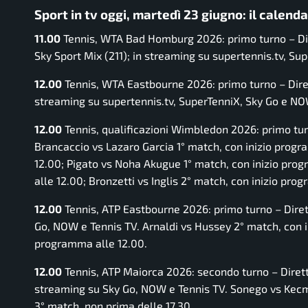
Sport in tv oggi, martedì 23 giugno: il calend
11.00
Tennis, WTA Bad Homburg 2026: primo turno – Dire
Sky Sport Mix (211); in streaming su supertennis.tv, S
12.00
Tennis, WTA Eastbourne 2026: primo turno – Diret
streaming su supertennis.tv, SuperTenniX, Sky Go e NOW
12.00
Tennis, qualificazioni Wimbledon 2026: primo tur
Brancaccio vs Lazaro Garcia 1° match, con inizio progr
12.00; Pigato vs Noha Akugue 1° match, con inizio prog
alle 12.00; Bronzetti vs Inglis 2° match, con inizio pro
12.00
Tennis, ATP Eastbourne 2026: primo turno – Dirett
Go, NOW e Tennis TV. Arnaldi vs Hussey 2° match, con i
programma alle 12.00.
12.00
Tennis, ATP Maiorca 2026: secondo turno – Diretta
streaming su Sky Go, NOW e Tennis TV. Sonego vs Kecm
3° match, non prima delle 17.30.