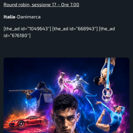
Round robin, sessione 17 – Ore 7.00
Italia
-Danimarca
[the_ad id=”1049643″] [the_ad id=”668943″] [the_ad
id=”676180″]