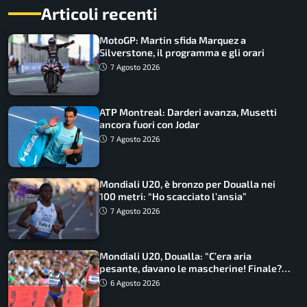
Articoli recenti
MotoGP: Martin sfida Marquez a
Silverstone, il programma e gli orari
7 Agosto 2026
ATP Montreal: Darderi avanza, Musetti
ancora fuori con Jodar
7 Agosto 2026
Mondiali U20, è bronzo per Doualla nei
100 metri: “Ho scacciato l’ansia”
7 Agosto 2026
Mondiali U20, Doualla: “C’era aria
pesante, davano le mascherine! Finale?
Non ho nulla da perdere”
6 Agosto 2026