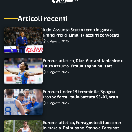
Articoli recenti
Judo, Assunta Scutto torna in gara al
Grand Prix di Lima: 17 azzurri convocati
6 Agosto 2026
Europei atletica, Diaz-Furlani-Iapichino e
l’alto azzurro: l’Italia sogna nei salti
6 Agosto 2026
Europeo Under 18 femminile, Spagna
troppo forte: Italia battuta 95-41, ora si
gioca il Mondiale
6 Agosto 2026
Europei atletica, Ferragosto di fuoco per
la marcia: Palmisano, Stano e Fortunato