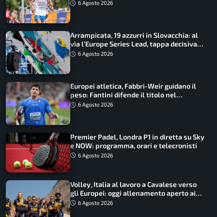
guidano l’Italia
6 Agosto 2026
Arrampicata, 19 azzurri in Slovacchia: al
via l’Europe Series Lead, tappa decisiva
per la Speed
6 Agosto 2026
Europei atletica, Fabbri-Weir guidano il
peso: Fantini difende il titolo nel
martello
6 Agosto 2026
Premier Padel, Londra P1 in diretta su Sky
e NOW: programma, orari e telecronisti
6 Agosto 2026
Volley, Italia al lavoro a Cavalese verso
gli Europei: oggi allenamento aperto ai
tifosi
6 Agosto 2026