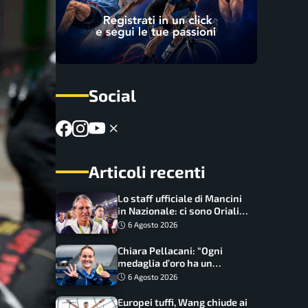
Social
Articoli recenti
Lo staff ufficiale di Mancini
in Nazionale: ci sono Oriali e
Bonucci, confermato un
6 Agosto 2026
ritorno
Chiara Pellacani: “Ogni
medaglia d’oro ha un
significato diverso. Ho fatto
6 Agosto 2026
il salto di qualità”
Europei tuffi, Wang chiude ai