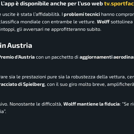
. L’app è disponibile anche per l’uso web
tv.sportfac
uscite è stata l’affidabilità. I
problemi tecnici
hanno compro
classifica mondiale con entrambe le vetture.
Wolff
sottolinea 
toppi, gli avversari ne approfitteranno subito.
in Austria
Premio d’Austria
con un pacchetto di
aggiornamenti aerodina
re sia le prestazioni pure sia la robustezza della vettura, ce
racciato di Spielberg
, con il suo giro molto breve, amplificher
ivo. Nonostante le difficoltà,
Wolff mantiene la fiducia
: “Se 
ia”.