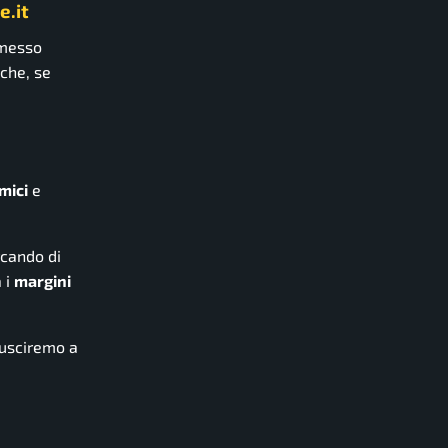
e.it
messo
che, se
mici
e
rcando di
à i
margini
riusciremo a