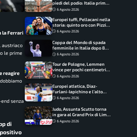
piedi del podio: Italia prima
nel medagliere
6 Agosto 2026
Europei tuffi, Pellacani nella
storia: quinto oro con Pizzini
nel sincro da 3 metri
6 Agosto 2026
 la Ferrari
Coppa del Mondo di spada
l austriaco
femminile in Italia dopo 8
o le prime
anni, Alberta Santuccio: “Il
6 Agosto 2026
lavoro dà sempre i suoi
Tour de Pologne, Lemmen
frutti”
vince per pochi centimetri
 reagire
su Scaroni: maxi-caduta e
6 Agosto 2026
e dobbiamo
tappa accorciata
Europei atletica, Diaz-
Furlani-Iapichino e l’alto
azzurro: l’Italia sogna nei
6 Agosto 2026
k-end senza
salti
Judo, Assunta Scutto torna
in gara al Grand Prix di Lima:
17 azzurri convocati
6 Agosto 2026
pp di
spositivo